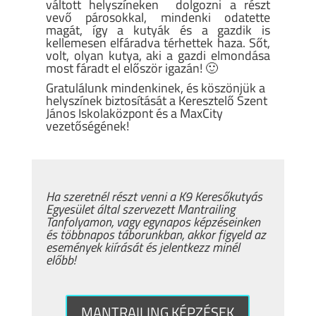
váltott helyszíneken dolgozni a részt
vevő párosokkal, mindenki odatette
magát, így a kutyák és a gazdik is
kellemesen elfáradva térhettek haza. Sőt,
volt, olyan kutya, aki a gazdi elmondása
most fáradt el először igazán! 🙂
Gratulálunk mindenkinek, és köszönjük a
helyszínek biztosítását a Keresztelő Szent
János Iskolaközpont és a MaxCity
vezetőségének!
Ha szeretnél részt venni a K9 Keresőkutyás
Egyesület által szervezett Mantrailing
Tanfolyamon, vagy egynapos képzéseinken
és többnapos táborunkban, akkor figyeld az
események kiírását és jelentkezz minél
előbb!
MANTRAILING KÉPZÉSEK