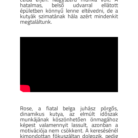
hatalmas, belső udvarral ellátott
épületben könnyű lenne eltévedni, de a
kutyák szimatának hála azért mindenkit
megtaláltunk.
Rose, a fiatal belga juhász pörgős,
dinamikus kutya, az elmúlt időszak
munkájának köszönhetően önmagához
képest valamennyit lassult, azonban a
motivációja nem csökkent. A keresésénél
kimondottan fókuszáltan dolgozik, pedig