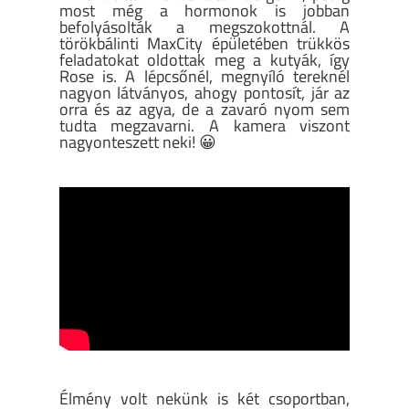
most még a hormonok is jobban
befolyásolták a megszokottnál. A
törökbálinti MaxCity épületében trükkös
feladatokat oldottak meg a kutyák, így
Rose is. A lépcsőnél, megnyíló tereknél
nagyon látványos, ahogy pontosít, jár az
orra és az agya, de a zavaró nyom sem
tudta megzavarni. A kamera viszont
nagyonteszett neki! 😀
Élmény volt nekünk is két csoportban,