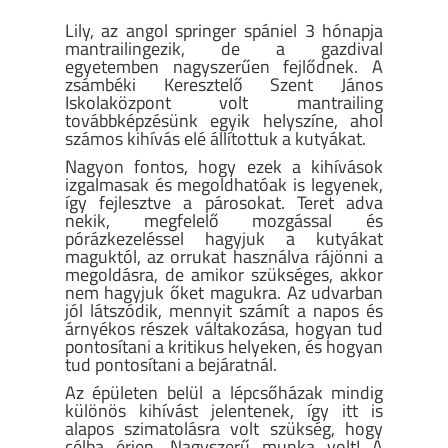
Lily, az angol springer spániel 3 hónapja
mantrailingezik, de a gazdival
egyetemben nagyszerűen fejlődnek. A
zsámbéki Keresztelő Szent János
Iskolaközpont volt mantrailing
továbbképzésünk egyik helyszíne, ahol
számos kihívás elé állítottuk a kutyákat.
Nagyon fontos, hogy ezek a kihívások
izgalmasak és megoldhatóak is legyenek,
így fejlesztve a párosokat. Teret adva
nekik, megfelelő mozgással és
pórázkezeléssel hagyjuk a kutyákat
maguktól, az orrukat használva rájönni a
megoldásra, de amikor szükséges, akkor
nem hagyjuk őket magukra. Az udvarban
jól látszódik, mennyit számít a napos és
árnyékos részek váltakozása, hogyan tud
pontosítani a kritikus helyeken, és hogyan
tud pontosítani a bejáratnál.
Az épületen belül a lépcsőházak mindig
különös kihívást jelentenek, így itt is
alapos szimatolásra volt szükség, hogy
célba érjen. Nagyszerű munka volt!
A