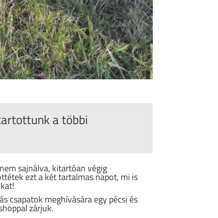
tartottunk a többi
nem sajnálva, kitartóan végig
öttétek ezt a két tartalmas napot, mi is
kat!
yás csapatok meghívására egy pécsi és
shoppal zárjuk.