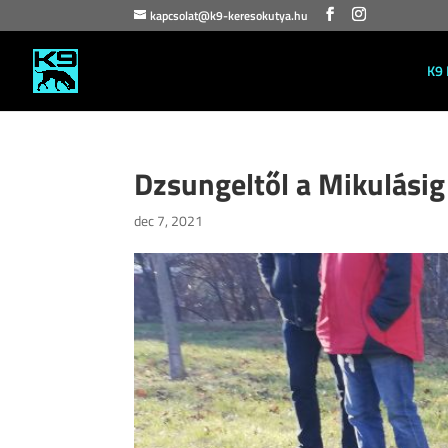
kapcsolat@k9-keresokutya.hu
K9 
Dzsungeltől a Mikulási
dec 7, 2021