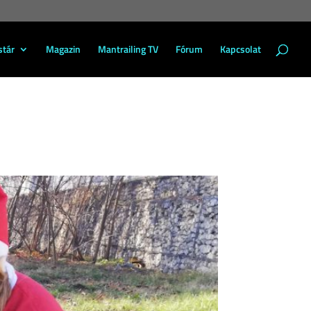
stár
Magazin
Mantrailing TV
Fórum
Kapcsolat