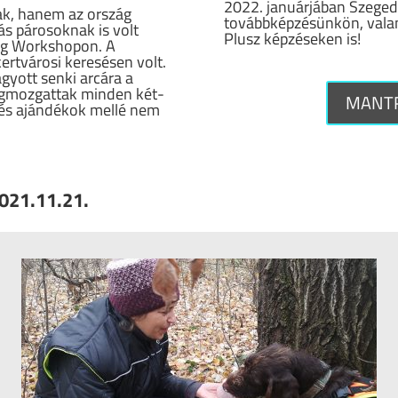
2022. januárjában Szege
ak, hanem az ország
továbbképzésünkön, valami
s párosoknak is volt
Plusz képzéseken is!
ing Workshopon. A
ertvárosi keresésen volt.
gyott senki arcára a
egmozgattak minden két-
MANTR
tés ajándékok mellé nem
021.11.21.