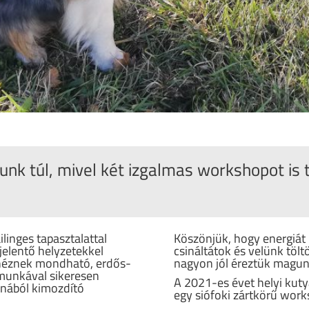
unk túl, mivel két izgalmas workshopot is 
inges tapasztalattal
Köszönjük, hogy energiát 
jelentő helyzetekkel
csináltátok és velünk tölt
ehéznek mondható, erdős-
nagyon jól éreztük magun
tmunkával sikeresen
A 2021-es évet helyi kut
zónából kimozdító
egy siófoki zártkörű work