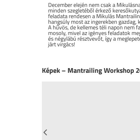
December elején nem csak a Mikulásn
minden szegletéből érkező keresőkutyá
feladata rendesen a Mikulás Mantrail
hangsúly most az ingerekben gazdag, k
A hűvös, de kellemes téli napon nem fa
mosoly, mivel az igényes feladatok m
és négylábú résztvevőt, így a meglepe
járt virgács!
Képek – Mantrailing Workshop 2