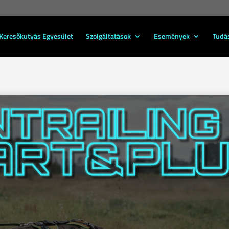
Keresőkutyás Egyesület
Szolgáltatások
Események
Tudá