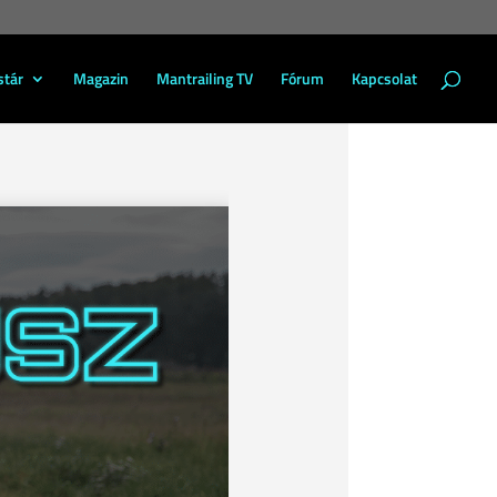
stár
Magazin
Mantrailing TV
Fórum
Kapcsolat