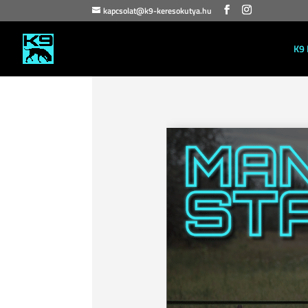
kapcsolat@k9-keresokutya.hu
K9 