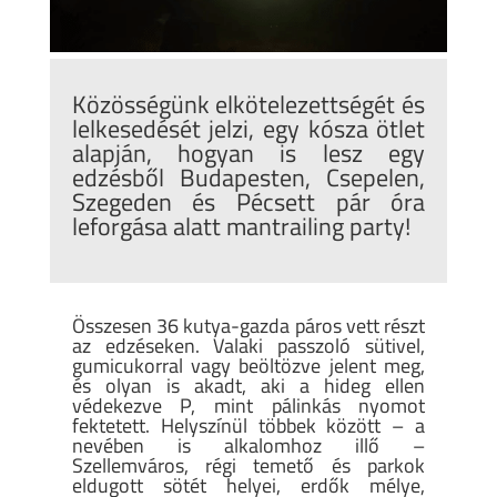
Közösségünk elkötelezettségét és
lelkesedését jelzi, egy kósza ötlet
alapján, hogyan is lesz egy
edzésből Budapesten, Csepelen,
Szegeden és Pécsett pár óra
leforgása alatt mantrailing party!
Összesen 36 kutya-gazda páros vett részt
az edzéseken. Valaki passzoló sütivel,
gumicukorral vagy beöltözve jelent meg,
és olyan is akadt, aki a hideg ellen
védekezve P, mint pálinkás nyomot
fektetett. Helyszínül többek között – a
nevében is alkalomhoz illő –
Szellemváros, régi temető és parkok
eldugott sötét helyei, erdők mélye,