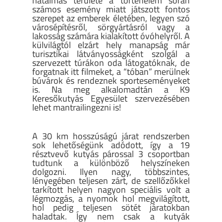
hatalmas területe a történelem során
számos esemény miatt játszott fontos
szerepet az emberek életében, legyen szó
városépítésről, sörgyártásról vagy a
lakosság számára kialakított óvóhelyről. A
külvilágtól elzárt hely manapság már
turisztikai látványosságként szolgál a
szervezett túrákon oda látogatóknak, de
forgatnak itt filmeket, a “tóban” merülnek
búvárok és rendeznek sporteseményeket
is. Na meg alkalomadtán a K9
Keresőkutyás Egyesület szervezésében
lehet mantrailingezni is!
A 30 km hosszúságú járat rendszerben
sok lehetőségünk adódott, így a 19
résztvevő kutyás párossal 3 csoportban
tudtunk a különböző helyszíneken
dolgozni. Ilyen nagy, többszintes,
lényegében teljesen zárt, de szellőzőkkel
tarkított helyen nagyon speciális volt a
légmozgás, a nyomok hol megvilágított,
hol pedig teljesen sötét járatokban
haladtak. Így nem csak a kutyák