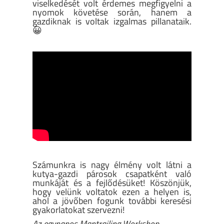
viselkedését volt érdemes megfigyelni a
nyomok követése során, hanem a
gazdiknak is voltak izgalmas pillanataik.
😀
Számunkra is nagy élmény volt látni a
kutya-gazdi párosok csapatként való
munkáját és a fejlődésüket! Köszönjük,
hogy velünk voltatok ezen a helyen is,
ahol a jövőben fogunk további keresési
gyakorlatokat szervezni!
Az egynapos Mantrailing Workshop