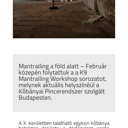
Mantrailing a föld alatt – Február
közepén folytattuk a a K9
Mantrailing Workshop sorozatot,
melynek aktuális helyszínéül a
Kőbányai Pincerendszer szolgált
Budapesten.
A X. kerületben található egykori kőbánya