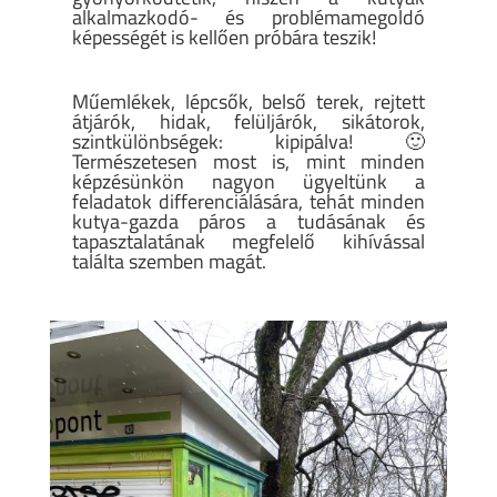
alkalmazkodó- és problémamegoldó
képességét is kellően próbára teszik!
Műemlékek, lépcsők, belső terek, rejtett
átjárók, hidak, felüljárók, sikátorok,
szintkülönbségek: kipipálva! 🙂
Természetesen most is, mint minden
képzésünkön nagyon ügyeltünk a
feladatok differenciálására, tehát minden
kutya-gazda páros a tudásának és
tapasztalatának megfelelő kihívással
találta szemben magát.