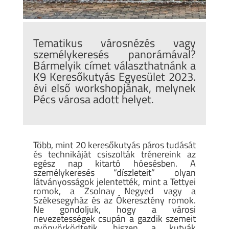
Tematikus városnézés vagy
személykeresés panorámával?
Bármelyik címet választhatnánk a
K9 Keresőkutyás Egyesület 2023.
évi első workshopjának, melynek
Pécs városa adott helyet.
Több, mint 20 keresőkutyás páros tudását
és technikáját csiszolták trénereink az
egész nap kitartó hóesésben. A
személykeresés “díszleteit” olyan
látványosságok jelentették, mint a Tettyei
romok, a Zsolnay Negyed vagy a
Székesegyház és az Ókeresztény romok.
Ne gondoljuk, hogy a városi
nevezetességek csupán a gazdik szemeit
gyönyörködtetik, hiszen a kutyák