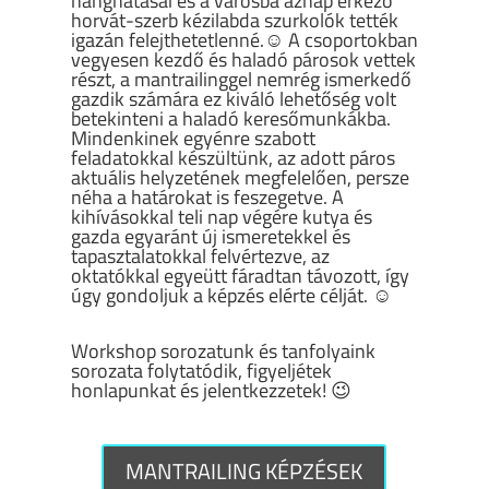
hanghatásai és a városba aznap érkező
horvát-szerb kézilabda szurkolók tették
igazán felejthetetlenné.☺ A csoportokban
vegyesen kezdő és haladó párosok vettek
részt, a mantrailinggel nemrég ismerkedő
gazdik számára ez kiváló lehetőség volt
betekinteni a haladó keresőmunkákba.
Mindenkinek egyénre szabott
feladatokkal készültünk, az adott páros
aktuális helyzetének megfelelően, persze
néha a határokat is feszegetve. A
kihívásokkal teli nap végére kutya és
gazda egyaránt új ismeretekkel és
tapasztalatokkal felvértezve, az
oktatókkal egyeütt fáradtan távozott, így
úgy gondoljuk a képzés elérte célját. ☺
Workshop sorozatunk és tanfolyaink
sorozata folytatódik, figyeljétek
honlapunkat és jelentkezzetek! 😉
MANTRAILING KÉPZÉSEK