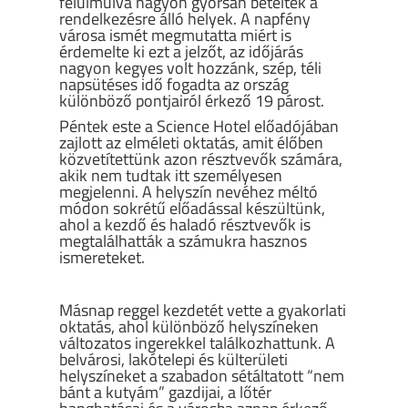
felülmúlva nagyon gyorsan beteltek a
rendelkezésre álló helyek. A napfény
városa ismét megmutatta miért is
érdemelte ki ezt a jelzőt, az időjárás
nagyon kegyes volt hozzánk, szép, téli
napsütéses idő fogadta az ország
különböző pontjairól érkező 19 párost.
Péntek este a Science Hotel előadójában
zajlott az elméleti oktatás, amit élőben
közvetítettünk azon résztvevők számára,
akik nem tudtak itt személyesen
megjelenni. A helyszín nevéhez méltó
módon sokrétű előadással készültünk,
ahol a kezdő és haladó résztvevők is
megtalálhatták a számukra hasznos
ismereteket.
Másnap reggel kezdetét vette a gyakorlati
oktatás, ahol különböző helyszíneken
változatos ingerekkel találkozhattunk. A
belvárosi, lakótelepi és külterületi
helyszíneket a szabadon sétáltatott “nem
bánt a kutyám” gazdijai, a lőtér