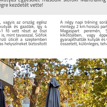
égre kezdetét vette!
, vagyis az ország egész
A négy napi tréning sorá
 kutyák és gazdáik, így 4
mintegy 2 km hosszú parts
1 fő vett részt az őszi
Magaspart peremén, S
is, mint tavasszal, Siófok
kikőtöjében, vagy ép
zó úticél a szeptemberi
gyarapíthatták kutyák és 
s helyszíneket biztosított
összetett, különleges, tehá