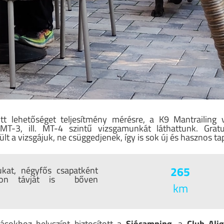
tt lehetőséget teljesítmény mérésre, a K9 Mantrailing 
T-3, ill. MT-4 szintű vizsgamunkát láthattunk. Gra
t a vizsgájuk, ne csüggedjenek, így is sok új és hasznos ta
265
kat, négyfős csapatként
aton távját is bőven
km
ásokhoz helyszínt biztosított a
Siócamping
, a
Club Ali