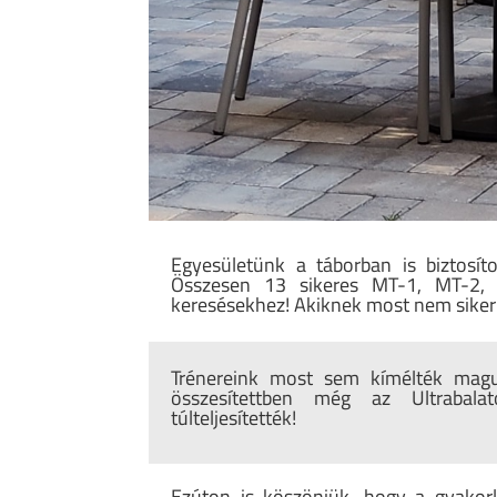
Egyesületünk a táborban is biztosíto
Összesen 13 sikeres MT-1, MT-2, M
keresésekhez! Akiknek most nem sikerül
Trénereink most sem kímélték magu
összesítettben még az Ultrabal
túlteljesítették!
Ezúton is köszönjük, hogy a gyakorl