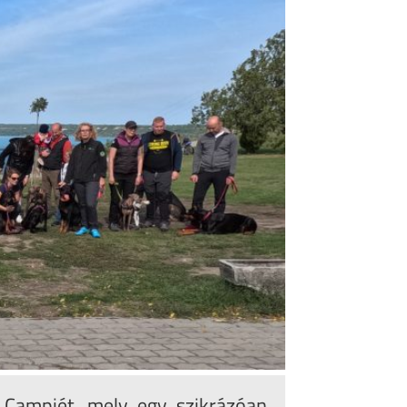
 Campjét, mely egy szikrázóan