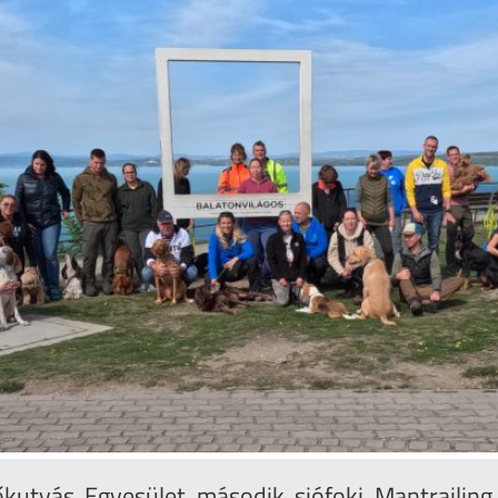
kutyás Egyesület második siófoki Mantrailing