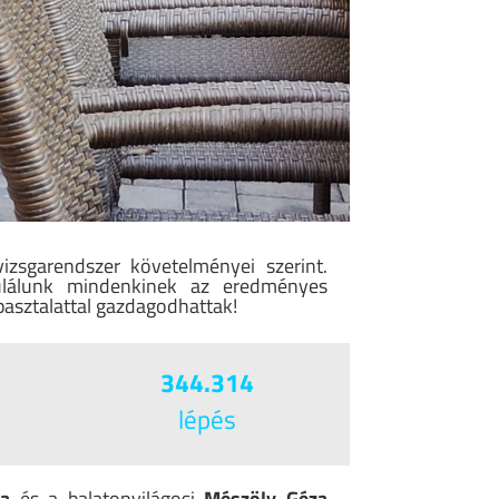
vizsgarendszer követelményei szerint.
tulálunk mindenkinek az eredményes
pasztalattal gazdagodhattak!
344.314
lépés
ga
és a balatonvilágosi
Mészöly Géza