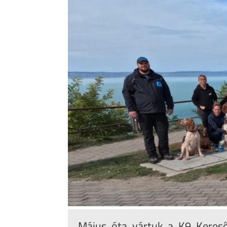
Május óta vártuk a K9 Kereső