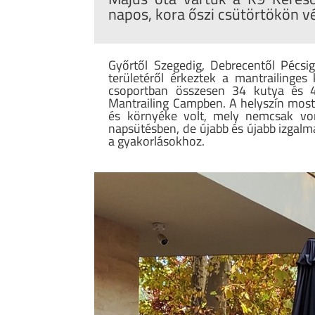
napos, kora őszi csütörtökön v
Győrtől Szegedig, Debrecentől Pécsig
területéről érkeztek a mantrailinges
csoportban összesen 34 kutya és 4
Mantrailing Campben. A helyszín most 
és környéke volt, mely nemcsak von
napsütésben, de újabb és újabb izgalma
a gyakorlásokhoz.