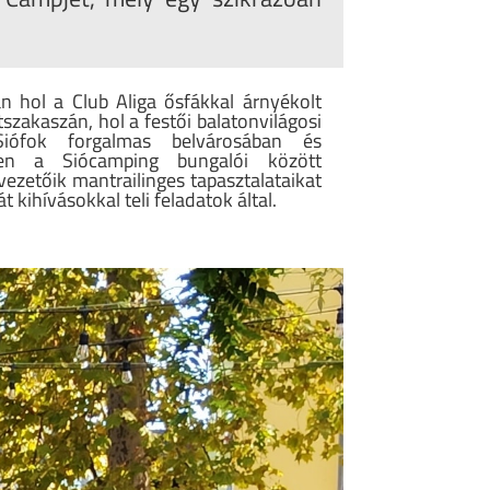
n hol a Club Aliga ősfákkal árnyékolt
zakaszán, hol a festői balatonvilágosi
iófok forgalmas belvárosában és
pen a Siócamping bungalói között
vezetőik mantrailinges tapasztalataikat
t kihívásokkal teli feladatok által.