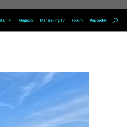
stár
Magazin
Mantrailing TV
Fórum
Kapcsolat