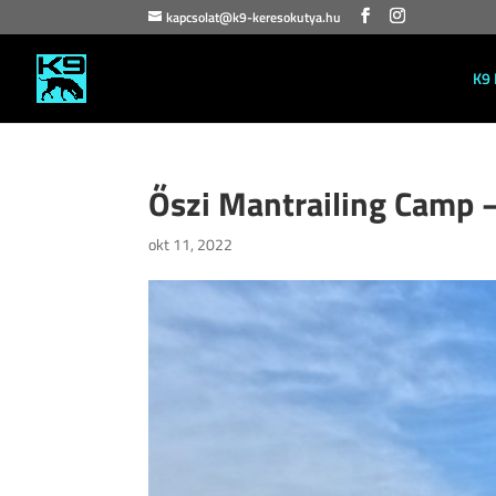
kapcsolat@k9-keresokutya.hu
K9 
Őszi Mantrailing Camp 
okt 11, 2022