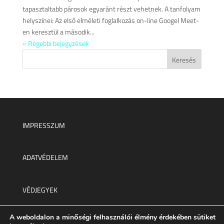
tapasztaltabb párosok egyaránt részt vehetnek. A tanfolyam
helyszínei: Az első elméleti foglalkozás on-line Googel Meet-
en keresztül a második...
« Régebbi bejegyzések
IMPRESSZUM
ADATVÉDELEM
VÉDJEGYEK
A weboldalon a minőségi felhasználói élmény érdekében sütiket
Minden jog fenntartva © 2025.