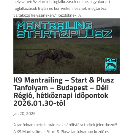
helyszínei: Az elméleti foglalkozások online, a gyakorlati
foglalkozások Baján és környékén lesznek megtartva,
váltakozó helyszíneken.* Kezdőknek: A...
K9 Mantrailing – Start & Plusz
Tanfolyam – Budapest – Déli
Régió, hétköznapi időpontok
2026.01.30-tól
jan 20, 2026
A tanfolyam betelt, már csak várólistára tudtok jelentkezni!!
A K9 Mantrailing – Start & Plusz tanfolyamon kezdő és