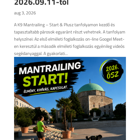
2026.09.11-től
aug 3, 2026
A K9 Mantrailing – Start & Plusz tanfolyamon kezdő és
tapasztaltabb párosok egyaránt részt vehetnek. A tanfolyam
helyszínei: Az első elméleti foglalkozás on-line Googel Meet-
en keresztül a második elméleti foglalkozás egyénileg videós
segédanyaggal. A gyakorlati...