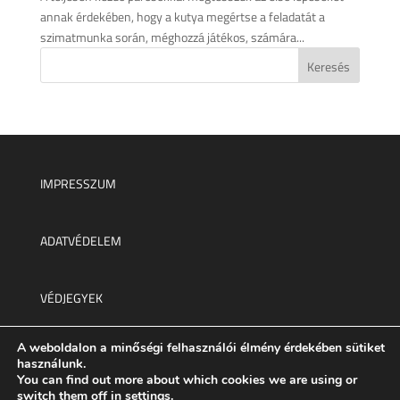
annak érdekében, hogy a kutya megértse a feladatát a
szimatmunka során, méghozzá játékos, számára...
IMPRESSZUM
ADATVÉDELEM
VÉDJEGYEK
A weboldalon a minőségi felhasználói élmény érdekében sütiket
Minden jog fenntartva © 2025.
használunk.
You can find out more about which cookies we are using or
switch them off in
settings
.