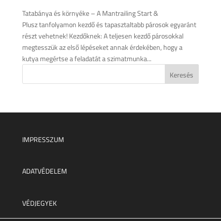
Tatabánya és környéke – A Mantrailing Start &
Plusz tanfolyamon kezdő és tapasztaltabb párosok egyaránt
részt vehetnek! Kezdőknek: A teljesen kezdő párosokkal
megtesszük az első lépéseket annak érdekében, hogy a
kutya megértse a feladatát a szimatmunka...
IMPRESSZUM
ADATVÉDELEM
VÉDJEGYEK