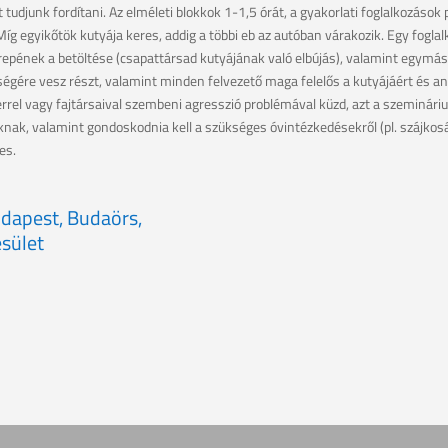
 tudjunk fordítani. Az elméleti blokkok 1-1,5 órát, a gyakorlati foglalkozások
 Míg egyikőtök kutyája keres, addig a többi eb az autóban várakozik. Egy fogla
erepének a betöltése (csapattársad kutyájának való elbújás), valamint egym
égére vesz részt, valamint minden felvezető maga felelős a kutyájáért és a
l vagy fajtársaival szembeni agresszió problémával küzd, azt a szeminárium
nak, valamint gondoskodnia kell a szükséges óvintézkedésekről (pl. szájkosár
es.
Budapest, Budaörs,
sület