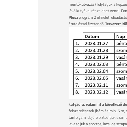
mentőkutyázás) folytatjuk a képzé
lévő kutyával részt lehet venni. Fo
Plusz
program 2 elméleti előadásból
átutalással fizetendő.
Tervezett id
kutyádra, valamint a következő do
felszerelésetek (hám és min. 5 m,
tanfolyam idejére biztosítjuk szám
javasoljuk a sportos, laza, de stra