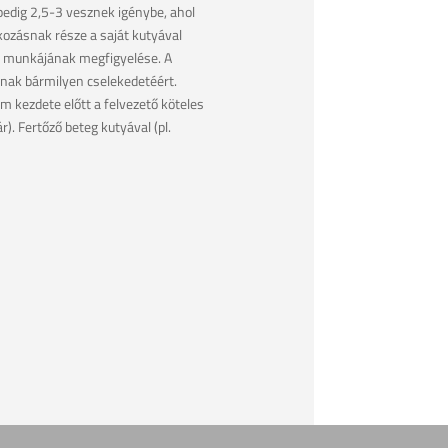
 pedig 2,5-3 vesznek igénybe, ahol
lkozásnak része a saját kutyával
ás munkájának megfigyelése. A
nnak bármilyen cselekedetéért.
 kezdete előtt a felvezető köteles
). Fertőző beteg kutyával (pl.