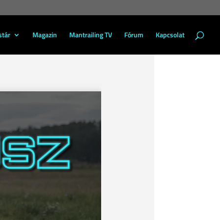
stár
Magazin
Mantrailing TV
Fórum
Kapcsolat