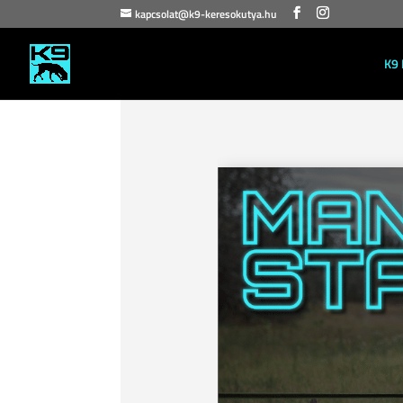
kapcsolat@k9-keresokutya.hu
K9 