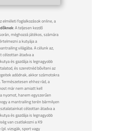
 elméleti foglalkozások online, a
zdőknek
: A teljesen kezdő
 során, méghozzá játékos, számára
értelmezni a kutyája a
trailing világába. A célunk az,
t célzottan átadva a
utya és gazdája is legnagyobb
talatod, és szeretnéd bővíteni az
ségeitek adódnak, akkor számotokra
nk. Természetesen ehhez rád, a
 most már nem amiatt kell
ni a nyomot, hanem egyszerűen
hogy a mantrailing terén bármilyen
sztalatainkat célzottan átadva a
utya és gazdája is legnagyobb
ség van csatlakozni a K9
(pl. vizsgák, sport vagy