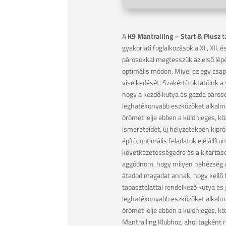
A
K9 Mantrailing – Start & Plusz
t
gyakorlati foglalkozások a XI., XII.
párosokkal megtesszük az első lép
optimális módon. Mivel ez egy csap
viselkedését. Szakértő oktatóink a
hogy a kezdő kutya és gazda pároso
leghatékonyabb eszközöket alkalma
örömét lelje ebben a különleges, 
ismereteidet, új helyzetekben kipr
építő, optimális feladatok elé állít
következetességedre és a kitartáso
aggódnom, hogy milyen nehézség ad
átadod magadat annak, hogy kellő t
tapasztalattal rendelkező kutya és
leghatékonyabb eszközöket alkalma
örömét lelje ebben a különleges, 
Mantrailing Klubhoz, ahol tagként r