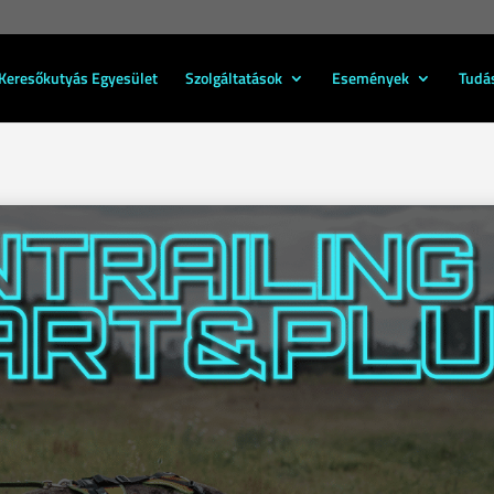
Keresőkutyás Egyesület
Szolgáltatások
Események
Tudá