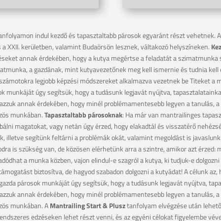
anfolyamon indul kezdő és tapasztaltabb párosok egyaránt részt vehetnek. Az
 és a XXII. kerületben, valamint Budaörsön lesznek, váltakozó helyszíneken.
Ke
éseket annak érdekében, hogy a kutya megértse a feladatát a szimatmunka
atmunka, a gazdának, mint kutyavezetőnek meg kell ismernie és tudnia kell 
 számotokra legjobb képzési módszereket alkalmazva vezetnek be Titeket a man
k munkáját úgy segítsük, hogy a tudásunk legjavát nyújtva, tapasztalatainka
zzuk annak érdekében, hogy minél problémamentesebb legyen a tanulás, a k
közös munkában.
Tapasztaltabb párosoknak
: Ha már van mantrailinges tapasz
óbálni magatokat, vagy netán úgy érzed, hogy elakadtál és visszatérő nehéz
unk, illetve segítünk feltárni a problémák okát, valamint megoldást is javaslu
dra is szükség van, de közösen elérhetünk arra a szintre, amikor azt érzed:
ódhat a munka közben, vajon elindul-e szagról a kutya, ki tudjuk-e dolgoz
ámogatást biztosítva, de hagyod szabadon dolgozni a kutyádat! A célunk az, 
 gazda párosok munkáját úgy segítsük, hogy a tudásunk legjavát nyújtva, tapa
zzuk annak érdekében, hogy minél problémamentesebb legyen a tanulás, a k
közös munkában. A
Mantrailing Start & Plusz
tanfolyam elvégzése után lehető
endszeres edzéseken lehet részt venni, és az egyéni célokat figyelembe véve 