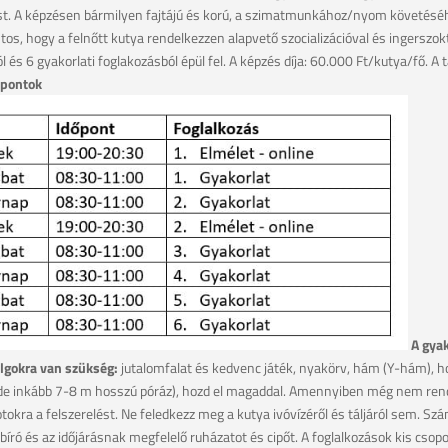
st. A képzésen bármilyen fajtájú és korú, a szimatmunkához/nyom követéséh
ntos, hogy a felnőtt kutya rendelkezzen alapvető szocializációval és ingerszok
 és 6 gyakorlati foglakozásból épül fel. A képzés díja: 60.000 Ft/kutya/fő. A 
őpontok
A gyak
lgokra van szükség:
jutalomfalat és kedvenc játék, nyakörv, hám (Y-hám), h
 de inkább 7-8 m hosszú póráz), hozd el magaddal. Amennyiben még nem rende
otokra a felszerelést. Ne feledkezz meg a kutya ivóvízéről és táljáról sem. 
pabíró és az időjárásnak megfelelő ruházatot és cipőt. A foglalkozások kis cs