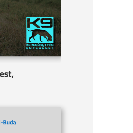
est,
l-Buda