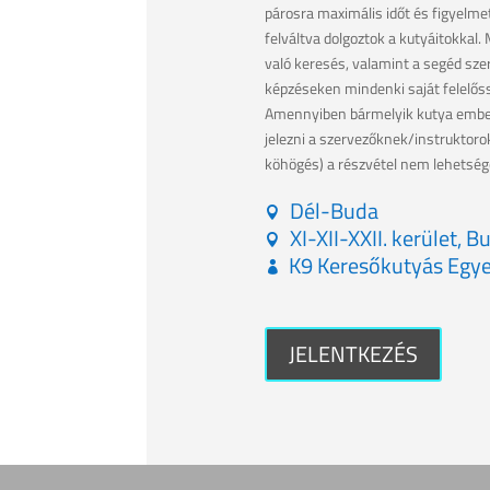
párosra maximális időt és figyelmet
felváltva dolgoztok a kutyáitokkal.
való keresés, valamint a segéd sz
képzéseken mindenki saját felelőss
Amennyiben bármelyik kutya emberre
jelezni a szervezőknek/instruktorok
köhögés) a részvétel nem lehetség
Dél-Buda
XI-XII-XXII. kerület, 
K9 Keresőkutyás Egye
JELENTKEZÉS