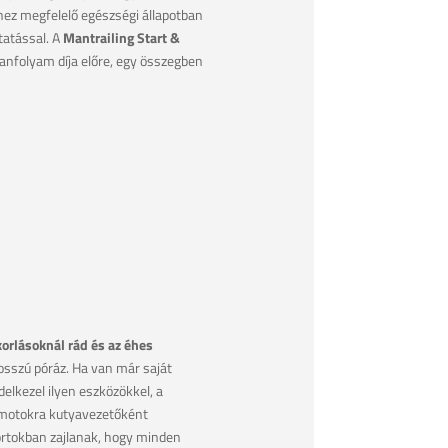
ez megfelelő egészségi állapotban
tatással. A
Mantrailing Start &
tanfolyam díja előre, egy összegben
orlásoknál rád és az éhes
osszú póráz. Ha van már saját
lkezel ilyen eszközökkel, a
Számotokra kutyavezetőként
oportokban zajlanak, hogy minden