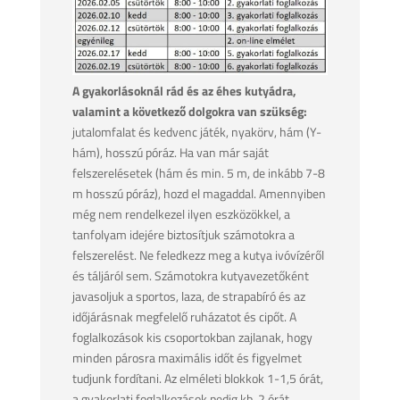
A gyakorlásoknál rád és az éhes kutyádra,
valamint a következő dolgokra van szükség:
jutalomfalat és kedvenc játék, nyakörv, hám (Y-
hám), hosszú póráz. Ha van már saját
felszerelésetek (hám és min. 5 m, de inkább 7-8
m hosszú póráz), hozd el magaddal. Amennyiben
még nem rendelkezel ilyen eszközökkel, a
tanfolyam idejére biztosítjuk számotokra a
felszerelést. Ne feledkezz meg a kutya ivóvízéről
és táljáról sem. Számotokra kutyavezetőként
javasoljuk a sportos, laza, de strapabíró és az
időjárásnak megfelelő ruházatot és cipőt. A
foglalkozások kis csoportokban zajlanak, hogy
minden párosra maximális időt és figyelmet
tudjunk fordítani. Az elméleti blokkok 1-1,5 órát,
a gyakorlati foglalkozások pedig kb. 2 órát