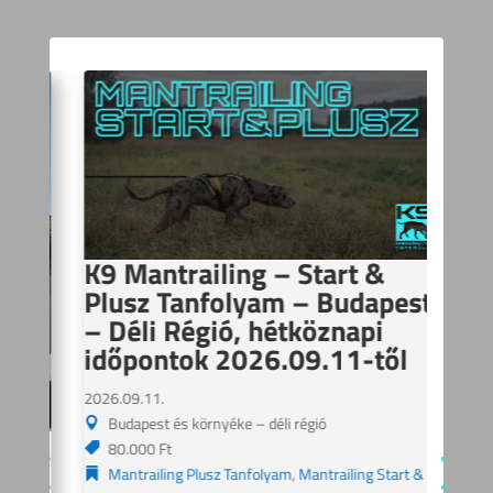
K9 Mantrailing – Start &
Plusz Tanfolyam – Budapest
– Déli Régió, hétköznapi
időpontok 2026.09.11-től
2026.09.11.
Budapest és környéke – déli régió
K9
80.000 Ft
Pl
Mantrailing Plusz Tanfolyam
,
Mantrailing Start &