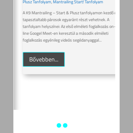
p
20
Plusz Tanfolyam
,
Mantrailing Start! Tanfolyam
ÉS
A K9 Mantrailing – Start & Plusz tanfolyamon kezdő és 
tapasztaltabb párosok egyaránt részt vehetnek. A 
2026
tanfolyam helyszínei: Az első elméleti foglalkozás on-
P
line Googel Meet-en keresztül a második elméleti 
7
foglalkozás egyénileg videós segédanyaggal...
 &
M
Plus
Bővebben...
ő és 
A K9
tapa
ne, 
tanfo
a gy
leszn