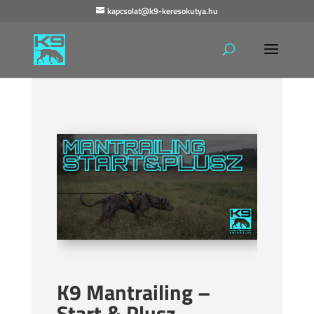
kapcsolat@k9-keresokutya.hu
K9 Mantrailing –
Start & Plusz