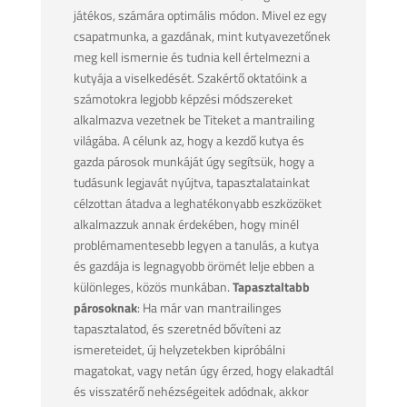
játékos, számára optimális módon. Mivel ez egy
csapatmunka, a gazdának, mint kutyavezetőnek
meg kell ismernie és tudnia kell értelmezni a
kutyája a viselkedését. Szakértő oktatóink a
számotokra legjobb képzési módszereket
alkalmazva vezetnek be Titeket a mantrailing
világába. A célunk az, hogy a kezdő kutya és
gazda párosok munkáját úgy segítsük, hogy a
tudásunk legjavát nyújtva, tapasztalatainkat
célzottan átadva a leghatékonyabb eszközöket
alkalmazzuk annak érdekében, hogy minél
problémamentesebb legyen a tanulás, a kutya
és gazdája is legnagyobb örömét lelje ebben a
különleges, közös munkában.
Tapasztaltabb
párosoknak
: Ha már van mantrailinges
tapasztalatod, és szeretnéd bővíteni az
ismereteidet, új helyzetekben kipróbálni
magatokat, vagy netán úgy érzed, hogy elakadtál
és visszatérő nehézségeitek adódnak, akkor