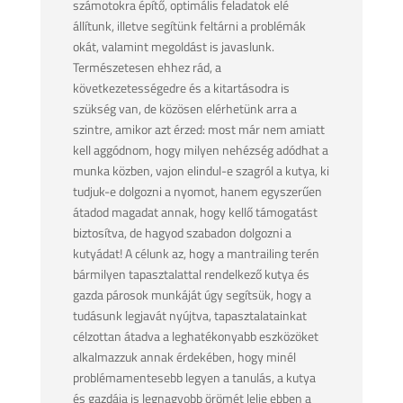
számotokra építő, optimális feladatok elé
állítunk, illetve segítünk feltárni a problémák
okát, valamint megoldást is javaslunk.
Természetesen ehhez rád, a
következetességedre és a kitartásodra is
szükség van, de közösen elérhetünk arra a
szintre, amikor azt érzed: most már nem amiatt
kell aggódnom, hogy milyen nehézség adódhat a
munka közben, vajon elindul-e szagról a kutya, ki
tudjuk-e dolgozni a nyomot, hanem egyszerűen
átadod magadat annak, hogy kellő támogatást
biztosítva, de hagyod szabadon dolgozni a
kutyádat! A célunk az, hogy a mantrailing terén
bármilyen tapasztalattal rendelkező kutya és
gazda párosok munkáját úgy segítsük, hogy a
tudásunk legjavát nyújtva, tapasztalatainkat
célzottan átadva a leghatékonyabb eszközöket
alkalmazzuk annak érdekében, hogy minél
problémamentesebb legyen a tanulás, a kutya
és gazdája is legnagyobb örömét lelje ebben a