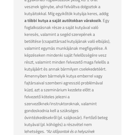
vesznek igénybe, ahol felváltva dolgoztok a
kutyáitokkal. Míg egyikőtök kutyája keres, addig
a többi kutya a saját autótokban várakozik
. Egy
foglalkozásnak része a saját kutyával való
keresés, valamint a segéd szerepének a
betöltése (csapattársad kutyájának való elbújás),
valamint egymás munkájának megfigyelése. A
képzéseken mindenki saját felelősségére vesz
részt, valamint minden felvezető maga felelős a
kutyájáért és annak bármilyen cselekedetéért.
Amennyiben bármelyik kutya emberrel vagy
fajtársaival szembeni agresszió problémával
küzd, azt a szeminárium kezdete előtt a
felvezető köteles jelezni a
szervezőknek/instruktoroknak, valamint
gondoskodnia kell a szükséges
óvintézkedésekről (pl. szájkosár). Fertőző beteg
kutyával (pl. köhögés) a részvétel nem
lehetséges.
*Az időpontok és a helyszínek