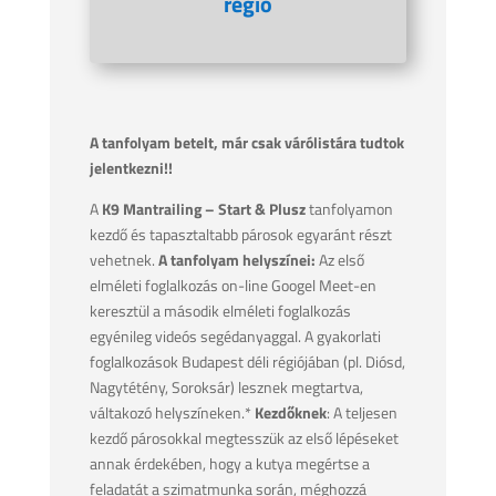
régió
A tanfolyam betelt, már csak várólistára tudtok
jelentkezni!!
A
K9 Mantrailing – Start & Plusz
tanfolyamon
kezdő és tapasztaltabb párosok egyaránt részt
vehetnek.
A tanfolyam helyszínei:
Az első
elméleti foglalkozás on-line Googel Meet-en
keresztül a második elméleti foglalkozás
egyénileg videós segédanyaggal. A gyakorlati
foglalkozások Budapest déli régiójában (pl. Diósd,
Nagytétény, Soroksár) lesznek megtartva,
váltakozó helyszíneken.*
Kezdőknek
: A teljesen
kezdő párosokkal megtesszük az első lépéseket
annak érdekében, hogy a kutya megértse a
feladatát a szimatmunka során, méghozzá