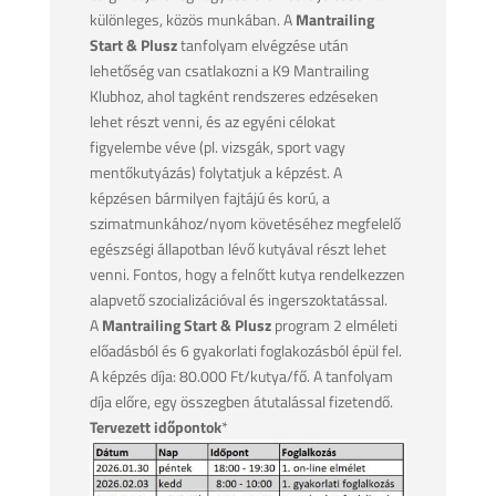
különleges, közös munkában. A
Mantrailing
Start & Plusz
tanfolyam elvégzése után
lehetőség van csatlakozni a K9 Mantrailing
Klubhoz, ahol tagként rendszeres edzéseken
lehet részt venni, és az egyéni célokat
figyelembe véve (pl. vizsgák, sport vagy
mentőkutyázás) folytatjuk a képzést. A
képzésen bármilyen fajtájú és korú, a
szimatmunkához/nyom követéséhez megfelelő
egészségi állapotban lévő kutyával részt lehet
venni. Fontos, hogy a felnőtt kutya rendelkezzen
alapvető szocializációval és ingerszoktatással.
A
Mantrailing Start & Plusz
program 2 elméleti
előadásból és 6 gyakorlati foglakozásból épül fel.
A képzés díja: 80.000 Ft/kutya/fő. A tanfolyam
díja előre, egy összegben átutalással fizetendő.
Tervezett időpontok
*