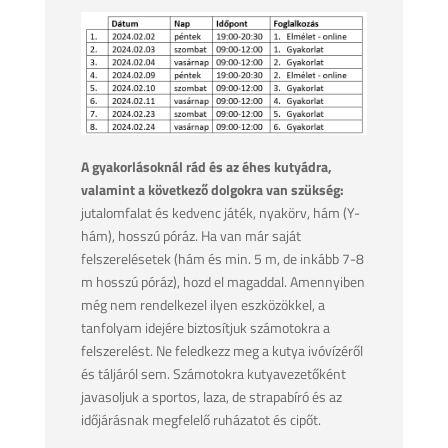
A gyakorlásoknál rád és az éhes kutyádra,
valamint a következő dolgokra van szükség:
jutalomfalat és kedvenc játék, nyakörv, hám (Y-
hám), hosszú póráz. Ha van már saját
felszerelésetek (hám és min. 5 m, de inkább 7-8
m hosszú póráz), hozd el magaddal. Amennyiben
még nem rendelkezel ilyen eszközökkel, a
tanfolyam idejére biztosítjuk számotokra a
felszerelést. Ne feledkezz meg a kutya ivóvízéről
és táljáról sem. Számotokra kutyavezetőként
javasoljuk a sportos, laza, de strapabíró és az
időjárásnak megfelelő ruházatot és cipőt.