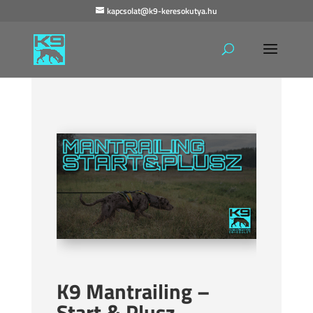
kapcsolat@k9-keresokutya.hu
K9 Mantrailing –
Start & Plusz