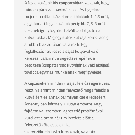
A foglalkozások
kis csoportokban
zajlanak, hogy
minden párosra maximális időt és figyelmet
tudjunk fordítani. Az elméleti blokkok 1-1,5 órát,
a gyakorlati foglalkozások pedig kb. 2,5-3 órát
vesznek igénybe, ahol felváltva dolgoztok a
kutyáitokkal. Míg egyikőtök kutyája keres, addig
a többi eb az autóban várakozik. Egy
foglalkozásnak része a saját kutyával való
keresés, valamint a segéd szerepének a
betöltése (csapattársad kutyájának való elbújás),
továbbá egymás munkájának megfigyelése.
A képzéseken mindenki saját felelősségére vesz
részt, valamint minden felvezető maga felelős a
kutyájáért és annak bármilyen cselekedetéért.
Amennyiben bármelyik kutya emberrel vagy
fajtársaival szembeni agresszió problémával
küzd, azt a szeminárium kezdete előtt a
felvezető köteles jelezni a
szervezőknek/instruktoroknak, valamint