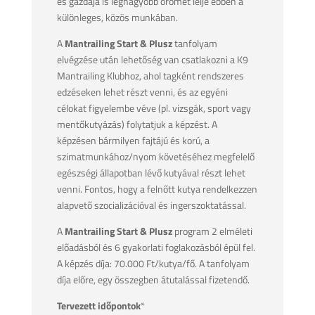
és gazdája is legnagyobb örömét lelje ebben a
különleges, közös munkában.
A
Mantrailing Start & Plusz
tanfolyam
elvégzése után lehetőség van csatlakozni a K9
Mantrailing Klubhoz, ahol tagként rendszeres
edzéseken lehet részt venni, és az egyéni
célokat figyelembe véve (pl. vizsgák, sport vagy
mentőkutyázás) folytatjuk a képzést. A
képzésen bármilyen fajtájú és korú, a
szimatmunkához/nyom követéséhez megfelelő
egészségi állapotban lévő kutyával részt lehet
venni. Fontos, hogy a felnőtt kutya rendelkezzen
alapvető szocializációval és ingerszoktatással.
A
Mantrailing Start & Plusz
program 2 elméleti
előadásból és 6 gyakorlati foglakozásból épül fel.
A képzés díja: 70.000 Ft/kutya/fő. A tanfolyam
díja előre, egy összegben átutalással fizetendő.
Tervezett időpontok
*