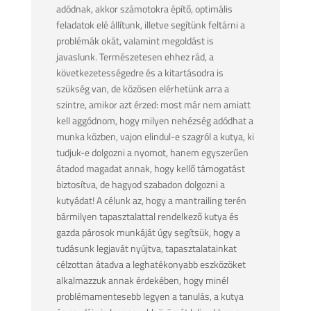
adódnak, akkor számotokra építő, optimális
feladatok elé állítunk, illetve segítünk feltárni a
problémák okát, valamint megoldást is
javaslunk. Természetesen ehhez rád, a
következetességedre és a kitartásodra is
szükség van, de közösen elérhetünk arra a
szintre, amikor azt érzed: most már nem amiatt
kell aggódnom, hogy milyen nehézség adódhat a
munka közben, vajon elindul-e szagról a kutya, ki
tudjuk-e dolgozni a nyomot, hanem egyszerűen
átadod magadat annak, hogy kellő támogatást
biztosítva, de hagyod szabadon dolgozni a
kutyádat! A célunk az, hogy a mantrailing terén
bármilyen tapasztalattal rendelkező kutya és
gazda párosok munkáját úgy segítsük, hogy a
tudásunk legjavát nyújtva, tapasztalatainkat
célzottan átadva a leghatékonyabb eszközöket
alkalmazzuk annak érdekében, hogy minél
problémamentesebb legyen a tanulás, a kutya