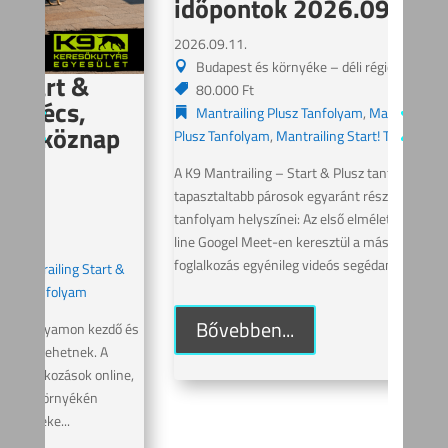
időpontok 2026.09.11-től
2026.09.11.
Budapest és környéke – déli régió
K9
80.000 Ft
Pl
Mantrailing Plusz Tanfolyam
,
Mantrailing Start &
p
20
Plusz Tanfolyam
,
Mantrailing Start! Tanfolyam
ÉS
A K9 Mantrailing – Start & Plusz tanfolyamon kezdő és 
tapasztaltabb párosok egyaránt részt vehetnek. A 
2026
tanfolyam helyszínei: Az első elméleti foglalkozás on-
P
line Googel Meet-en keresztül a második elméleti 
7
foglalkozás egyénileg videós segédanyaggal...
 &
M
Plus
Bővebben...
ő és 
A K9
tapa
ne, 
tanfo
a gy
leszn