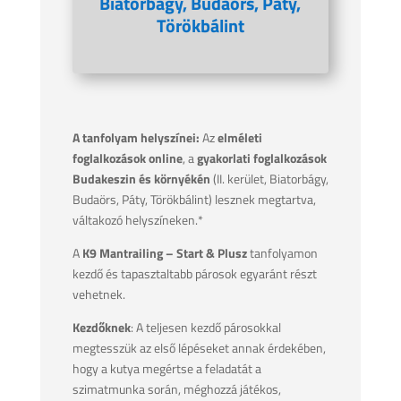
Biatorbágy, Budaörs, Páty,
Törökbálint
A tanfolyam helyszínei:
Az
elméleti
foglalkozások online
, a
gyakorlati foglalkozások
Budakeszin és környékén
(II. kerület, Biatorbágy,
Budaörs, Páty, Törökbálint) lesznek megtartva,
váltakozó helyszíneken.*
A
K9 Mantrailing – Start & Plusz
tanfolyamon
kezdő és tapasztaltabb párosok egyaránt részt
vehetnek.
Kezdőknek
: A teljesen kezdő párosokkal
megtesszük az első lépéseket annak érdekében,
hogy a kutya megértse a feladatát a
szimatmunka során, méghozzá játékos,