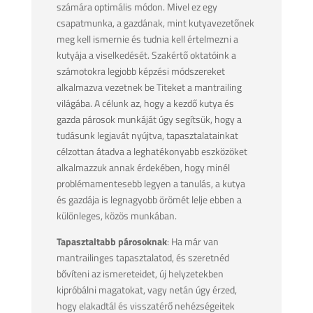
számára optimális módon. Mivel ez egy
csapatmunka, a gazdának, mint kutyavezetőnek
meg kell ismernie és tudnia kell értelmezni a
kutyája a viselkedését. Szakértő oktatóink a
számotokra legjobb képzési módszereket
alkalmazva vezetnek be Titeket a mantrailing
világába. A célunk az, hogy a kezdő kutya és
gazda párosok munkáját úgy segítsük, hogy a
tudásunk legjavát nyújtva, tapasztalatainkat
célzottan átadva a leghatékonyabb eszközöket
alkalmazzuk annak érdekében, hogy minél
problémamentesebb legyen a tanulás, a kutya
és gazdája is legnagyobb örömét lelje ebben a
különleges, közös munkában.
Tapasztaltabb párosoknak
: Ha már van
mantrailinges tapasztalatod, és szeretnéd
bővíteni az ismereteidet, új helyzetekben
kipróbálni magatokat, vagy netán úgy érzed,
hogy elakadtál és visszatérő nehézségeitek