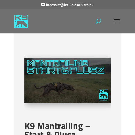
kapcsolat@k9-keresokutya.hu
K9 Mantrailing –
Start & Plusz