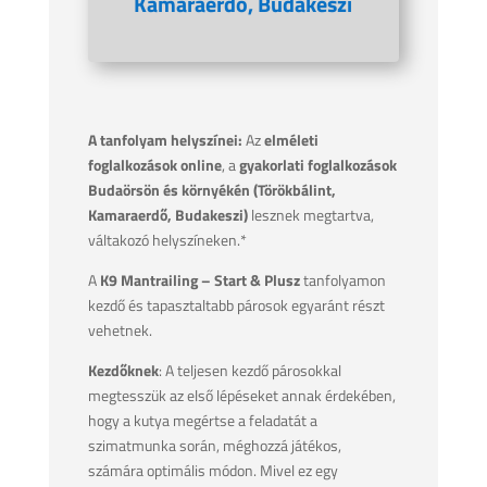
Kamaraerdő, Budakeszi
A tanfolyam helyszínei:
Az
elméleti
foglalkozások online
, a
gyakorlati foglalkozások
Budaörsön és környékén (Törökbálint,
Kamaraerdő, Budakeszi)
lesznek megtartva,
váltakozó helyszíneken.*
A
K9 Mantrailing – Start & Plusz
tanfolyamon
kezdő és tapasztaltabb párosok egyaránt részt
vehetnek.
Kezdőknek
: A teljesen kezdő párosokkal
megtesszük az első lépéseket annak érdekében,
hogy a kutya megértse a feladatát a
szimatmunka során, méghozzá játékos,
számára optimális módon. Mivel ez egy