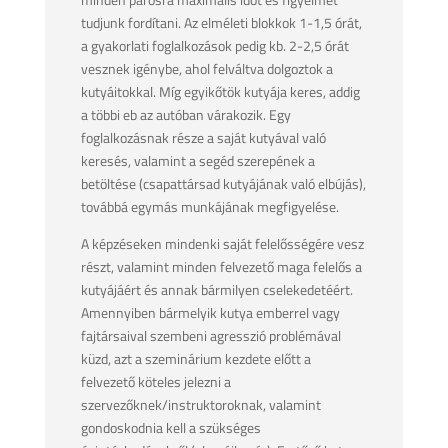
tudjunk fordítani. Az elméleti blokkok 1-1,5 órát,
a gyakorlati foglalkozások pedig kb. 2-2,5 órát
vesznek igénybe, ahol felváltva dolgoztok a
kutyáitokkal. Míg egyikőtök kutyája keres, addig
a többi eb az autóban várakozik. Egy
foglalkozásnak része a saját kutyával való
keresés, valamint a segéd szerepének a
betöltése (csapattársad kutyájának való elbújás),
továbbá egymás munkájának megfigyelése.
A képzéseken mindenki saját felelősségére vesz
részt, valamint minden felvezető maga felelős a
kutyájáért és annak bármilyen cselekedetéért.
Amennyiben bármelyik kutya emberrel vagy
fajtársaival szembeni agresszió problémával
küzd, azt a szeminárium kezdete előtt a
felvezető köteles jelezni a
szervezőknek/instruktoroknak, valamint
gondoskodnia kell a szükséges