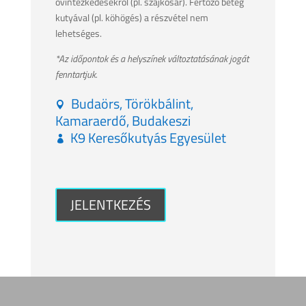
óvintézkedésekről (pl. szájkosár). Fertőző beteg
kutyával (pl. köhögés) a részvétel nem
lehetséges.
*Az időpontok és a helyszínek változtatásának jogát
fenntartjuk.
Budaörs, Törökbálint,
Kamaraerdő, Budakeszi
K9 Keresőkutyás Egyesület
JELENTKEZÉS