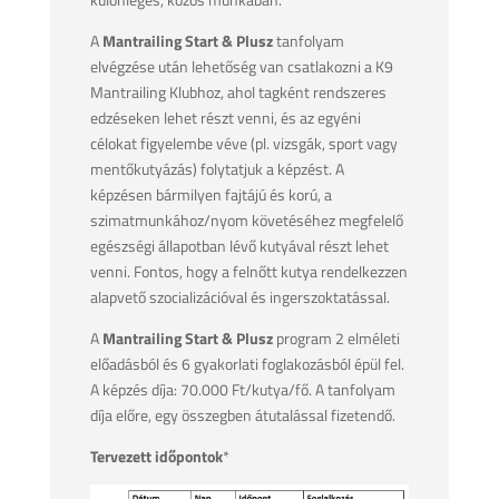
A
Mantrailing Start & Plusz
tanfolyam
elvégzése után lehetőség van csatlakozni a K9
Mantrailing Klubhoz, ahol tagként rendszeres
edzéseken lehet részt venni, és az egyéni
célokat figyelembe véve (pl. vizsgák, sport vagy
mentőkutyázás) folytatjuk a képzést. A
képzésen bármilyen fajtájú és korú, a
szimatmunkához/nyom követéséhez megfelelő
egészségi állapotban lévő kutyával részt lehet
venni. Fontos, hogy a felnőtt kutya rendelkezzen
alapvető szocializációval és ingerszoktatással.
A
Mantrailing Start & Plusz
program 2 elméleti
előadásból és 6 gyakorlati foglakozásból épül fel.
A képzés díja: 70.000 Ft/kutya/fő. A tanfolyam
díja előre, egy összegben átutalással fizetendő.
Tervezett időpontok
*