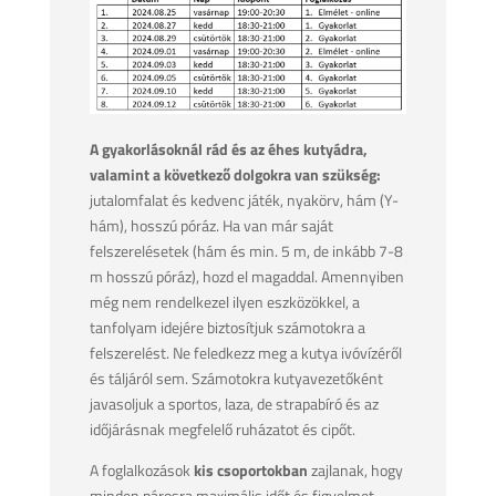
A gyakorlásoknál rád és az éhes kutyádra,
valamint a következő dolgokra van szükség:
jutalomfalat és kedvenc játék, nyakörv, hám (Y-
hám), hosszú póráz. Ha van már saját
felszerelésetek (hám és min. 5 m, de inkább 7-8
m hosszú póráz), hozd el magaddal. Amennyiben
még nem rendelkezel ilyen eszközökkel, a
tanfolyam idejére biztosítjuk számotokra a
felszerelést. Ne feledkezz meg a kutya ivóvízéről
és táljáról sem. Számotokra kutyavezetőként
javasoljuk a sportos, laza, de strapabíró és az
időjárásnak megfelelő ruházatot és cipőt.
A foglalkozások
kis csoportokban
zajlanak, hogy
minden párosra maximális időt és figyelmet