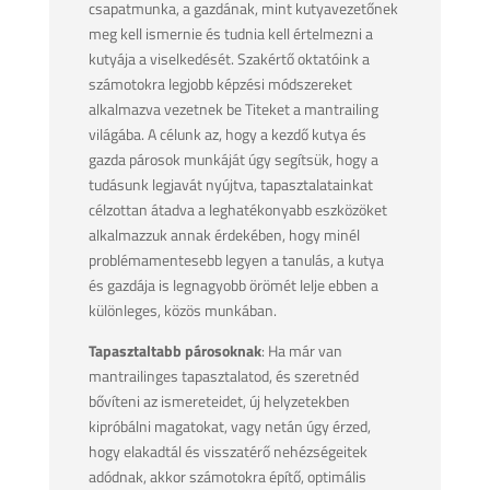
csapatmunka, a gazdának, mint kutyavezetőnek
meg kell ismernie és tudnia kell értelmezni a
kutyája a viselkedését. Szakértő oktatóink a
számotokra legjobb képzési módszereket
alkalmazva vezetnek be Titeket a mantrailing
világába. A célunk az, hogy a kezdő kutya és
gazda párosok munkáját úgy segítsük, hogy a
tudásunk legjavát nyújtva, tapasztalatainkat
célzottan átadva a leghatékonyabb eszközöket
alkalmazzuk annak érdekében, hogy minél
problémamentesebb legyen a tanulás, a kutya
és gazdája is legnagyobb örömét lelje ebben a
különleges, közös munkában.
Tapasztaltabb párosoknak
: Ha már van
mantrailinges tapasztalatod, és szeretnéd
bővíteni az ismereteidet, új helyzetekben
kipróbálni magatokat, vagy netán úgy érzed,
hogy elakadtál és visszatérő nehézségeitek
adódnak, akkor számotokra építő, optimális