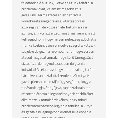
feladatok elé állítunk, illetve segítünk feltárni a
problémák okát, valamint megoldást is
javaslunk. Természetesen ehhez rád, a
következetességedre és a kitartásodra is
szükség van, de közösen elérhetünk arra a
szintre, amikor azt érzed: most már nem amiatt
kell aggódnom, hogy milyen nehézség adódhat a
munka közben, vajon elindul-e szagról a kutya, ki
tudjuk-e dolgozni a nyomot, hanem egyszerűen
átadod magadat annak, hogy kellő támogatást
biztosítva, de hagyod szabadon dolgozni a
kutyádat! A célunk az, hogy a mantrailing terén
bármilyen tapasztalattal rendelkező kutya és
gazda párosok munkáját úgy segítsük, hogy a
tudásunk legjavát nyújtva, tapasztalatainkat
célzottan átadva a leghatékonyabb eszközöket
alkalmazzuk annak érdekében, hogy minél
problémamentesebb legyen a tanulás, a kutya
és gazdája is legnagyobb örömét lelje ebben a
különleges, közös munkában.