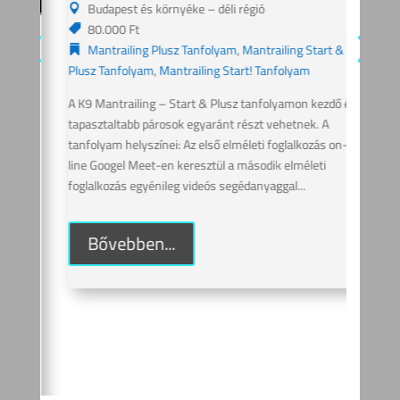
Budapest és környéke – déli régió
K9
80.000 Ft
Pl
Mantrailing Plusz Tanfolyam
,
Mantrailing Start &
p
20
Plusz Tanfolyam
,
Mantrailing Start! Tanfolyam
ÉS
A K9 Mantrailing – Start & Plusz tanfolyamon kezdő és 
tapasztaltabb párosok egyaránt részt vehetnek. A 
2026
tanfolyam helyszínei: Az első elméleti foglalkozás on-
P
line Googel Meet-en keresztül a második elméleti 
7
foglalkozás egyénileg videós segédanyaggal...
 &
M
Plus
Bővebben...
ő és 
A K9
tapa
ne, 
tanfo
a gy
leszn