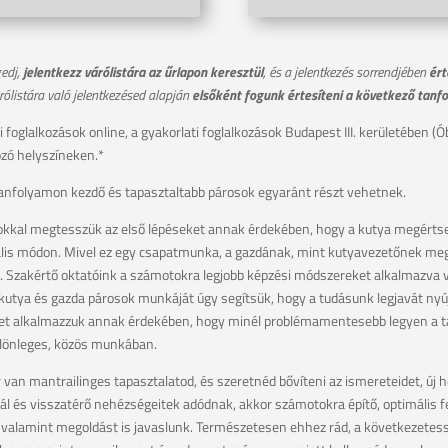
gedj,
jelentkezz várólistára az űrlapon keresztül
, és a jelentkezés sorrendjében
ért
ólistára való jelentkezésed alapján
elsőként fogunk értesíteni a következő tanf
 foglalkozások online, a gyakorlati foglalkozások Budapest III. kerületében (Óbu
ozó helyszíneken.*
anfolyamon kezdő és tapasztaltabb párosok egyaránt részt vehetnek.
sokkal megtesszük az első lépéseket annak érdekében, hogy a kutya megérts
is módon. Mivel ez egy csapatmunka, a gazdának, mint kutyavezetőnek meg k
t. Szakértő oktatóink a számotokra legjobb képzési módszereket alkalmazva v
ő kutya és gazda párosok munkáját úgy segítsük, hogy a tudásunk legjavát nyúj
t alkalmazzuk annak érdekében, hogy minél problémamentesebb legyen a tan
ülönleges, közös munkában.
 van mantrailinges tapasztalatod, és szeretnéd bővíteni az ismereteidet, új 
l és visszatérő nehézségeitek adódnak, akkor számotokra építő, optimális fela
, valamint megoldást is javaslunk. Természetesen ehhez rád, a következetess