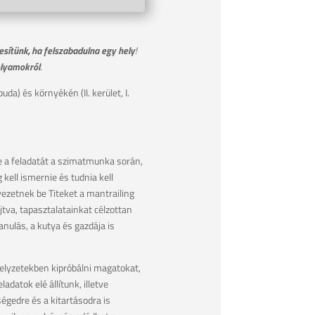
esítünk, ha felszabadulna egy hely
!
olyamokról
.
da) és környékén (II. kerület, I.
e a feladatát a szimatmunka során,
ell ismernie és tudnia kell
ezetnek be Titeket a mantrailing
tva, tapasztalatainkat célzottan
ulás, a kutya és gazdája is
helyzetekben kipróbálni magatokat,
datok elé állítunk, illetve
égedre és a kitartásodra is