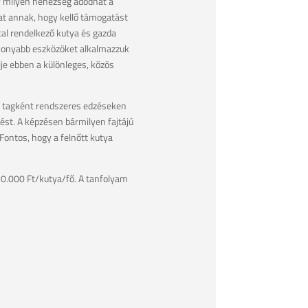
y milyen nehézség adódhat a
at annak, hogy kellő támogatást
tal rendelkező kutya és gazda
tékonyabb eszközöket alkalmazzuk
je ebben a különleges, közös
ol tagként rendszeres edzéseken
zést. A képzésen bármilyen fajtájú
Fontos, hogy a felnőtt kutya
 70.000 Ft/kutya/fő. A tanfolyam