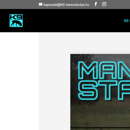
kapcsolat@k9-keresokutya.hu
K9 