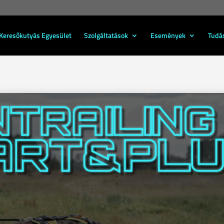
Keresőkutyás Egyesület
Szolgáltatások
Események
Tudá