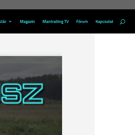
stár
Magazin
Mantrailing TV
Fórum
Kapcsolat