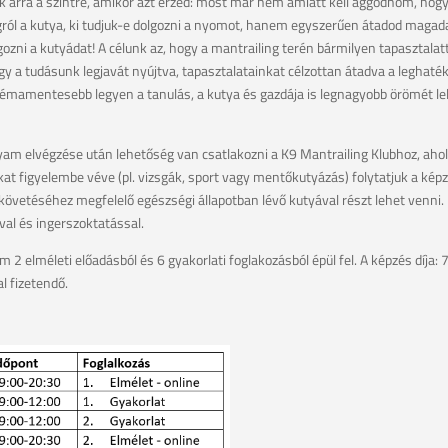
k arra a szintre, amikor azt érzed: most már nem amiatt kell aggódnom, hog
gról a kutya, ki tudjuk-e dolgozni a nyomot, hanem egyszerűen átadod magad
ozni a kutyádat! A célunk az, hogy a mantrailing terén bármilyen tapasztalat
y a tudásunk legjavát nyújtva, tapasztalatainkat célzottan átadva a legha
émamentesebb legyen a tanulás, a kutya és gazdája is legnagyobb örömét lel
yam elvégzése után lehetőség van csatlakozni a K9 Mantrailing Klubhoz, ah
okat figyelembe véve (pl. vizsgák, sport vagy mentőkutyázás) folytatjuk a kép
etéséhez megfelelő egészségi állapotban lévő kutyával részt lehet venni. 
val és ingerszoktatással.
 2 elméleti előadásból és 6 gyakorlati foglakozásból épül fel. A képzés díja:
l fizetendő.