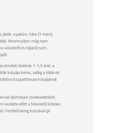
c játék, nyakörv, hám (Y-hám),
agaddal. Amennyiben még nem
 ivóvízéről és táljáról sem.
ipőt.
z elméleti blokkok 1-1,5 órát, a
tök kutyája keres, addig a többi eb
etöltése (csapattársad kutyájának
 annak bármilyen cselekedetéért.
 kezdete előtt a felvezető köteles
). Fertőző beteg kutyával (pl.