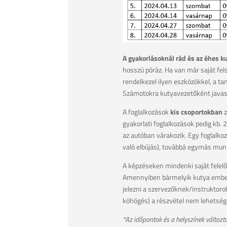
A gyakorlásoknál rád és az éhes k
hosszú póráz. Ha van már saját fe
rendelkezel ilyen eszközökkel, a ta
Számotokra kutyavezetőként javasolj
A foglalkozások
kis csoportokban
z
gyakorlati foglalkozások pedig kb. 
az autóban várakozik. Egy foglalko
való elbújás), továbbá egymás mun
A képzéseken mindenki saját felelő
Amennyiben bármelyik kutya emberre
jelezni a szervezőknek/instruktorok
köhögés) a részvétel nem lehetség
*Az időpontok és a helyszínek változta