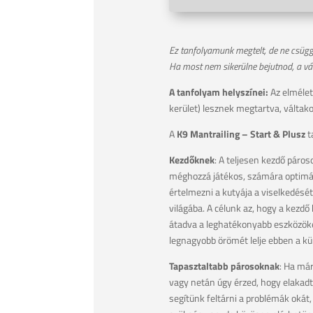
Ez tanfolyamunk megtelt, de ne csüg
Ha most nem sikerülne bejutnod, a vár
A tanfolyam helyszínei:
Az elméleti
kerület) lesznek megtartva, váltak
A
K9 Mantrailing – Start & Plusz
t
Kezdőknek
: A teljesen kezdő páro
méghozzá játékos, számára optimál
értelmezni a kutyája a viselkedésé
világába. A célunk az, hogy a kezd
átadva a leghatékonyabb eszközöke
legnagyobb örömét lelje ebben a k
Tapasztaltabb párosoknak
: Ha már
vagy netán úgy érzed, hogy elakadtá
segítünk feltárni a problémák okát