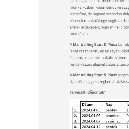
szükség van, de közösen elérhetün
munka közben, vajon elindul-e sza
biztosítva, de hagyod szabadon dolg
párosok munkáját úgy segítsük, hog
annak érdekében, hogy minél probl
munkában.
A
Mantrailing Start & Plusz
tanfol
lehet részt venni, és az egyéni cél
és korú, a szimatmunkához/nyom köv
rendelkezzen alapvető szocializáció
A
Mantrailing Start & Plusz
program
díja előre, egy összegben átutalássa
Tervezett időpontok
*