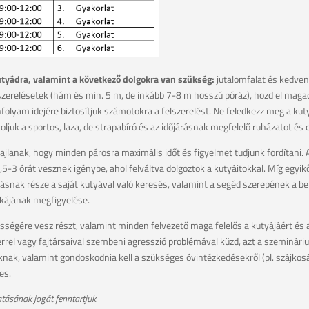
utyádra, valamint a következő dolgokra van szükség:
jutalomfalat és kedven
lszerelésetek (hám és min. 5 m, de inkább 7-8 m hosszú póráz), hozd el m
nfolyam idejére biztosítjuk számotokra a felszerelést. Ne feledkezz meg a kutya
uk a sportos, laza, de strapabíró és az időjárásnak megfelelő ruházatot és c
ajlanak, hogy minden párosra maximális időt és figyelmet tudjunk fordítani. A
2,5-3 órát vesznek igénybe, ahol felváltva dolgoztok a kutyáitokkal. Míg egyikő
zásnak része a saját kutyával való keresés, valamint a segéd szerepének a b
kájának megfigyelése.
sségére vesz részt, valamint minden felvezető maga felelős a kutyájáért és
l vagy fajtársaival szembeni agresszió problémával küzd, azt a szeminárium
nak, valamint gondoskodnia kell a szükséges óvintézkedésekről (pl. szájkosár
es.
tásának jogát fenntartjuk.