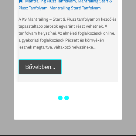
m
,
Mantrailing Start &
tart! Tanfolyam
Bővebben...
sz tanfolyamon kezdő és 
 részt vehetnek. A 
i foglalkozások online, 
ett és környékén 
lyszíneke...