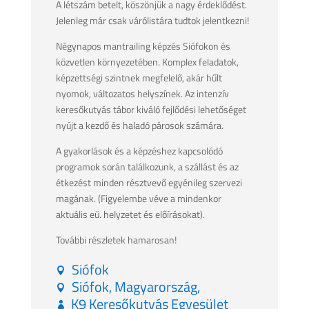
A létszám betelt, köszönjük a nagy érdeklődést.
Jelenleg már csak várólistára tudtok jelentkezni!
Négynapos mantrailing képzés Siófokon és
közvetlen környezetében. Komplex feladatok,
képzettségi szintnek megfelelő, akár hűlt
nyomok, változatos helyszínek. Az intenzív
keresőkutyás tábor kiváló fejlődési lehetőséget
nyújt a kezdő és haladó párosok számára.
A gyakorlások és a képzéshez kapcsolódó
programok során találkozunk, a szállást és az
étkezést minden résztvevő egyénileg szervezi
magának. (Figyelembe véve a mindenkor
aktuális eü. helyzetet és előírásokat).
További részletek hamarosan!
Siófok
Siófok, Magyarország,
K9 Keresőkutyás Egyesület