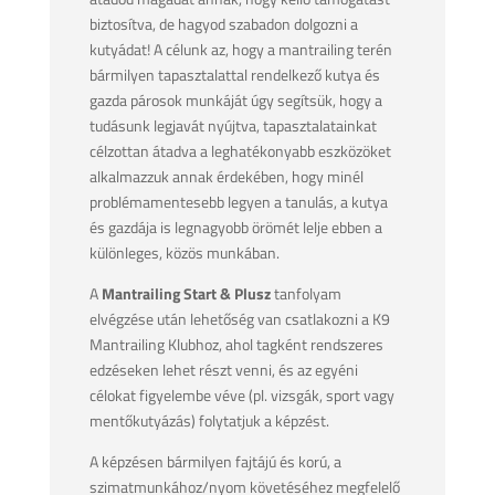
biztosítva, de hagyod szabadon dolgozni a
kutyádat! A célunk az, hogy a mantrailing terén
bármilyen tapasztalattal rendelkező kutya és
gazda párosok munkáját úgy segítsük, hogy a
tudásunk legjavát nyújtva, tapasztalatainkat
célzottan átadva a leghatékonyabb eszközöket
alkalmazzuk annak érdekében, hogy minél
problémamentesebb legyen a tanulás, a kutya
és gazdája is legnagyobb örömét lelje ebben a
különleges, közös munkában.
A
Mantrailing Start & Plusz
tanfolyam
elvégzése után lehetőség van csatlakozni a K9
Mantrailing Klubhoz, ahol tagként rendszeres
edzéseken lehet részt venni, és az egyéni
célokat figyelembe véve (pl. vizsgák, sport vagy
mentőkutyázás) folytatjuk a képzést.
A képzésen bármilyen fajtájú és korú, a
szimatmunkához/nyom követéséhez megfelelő