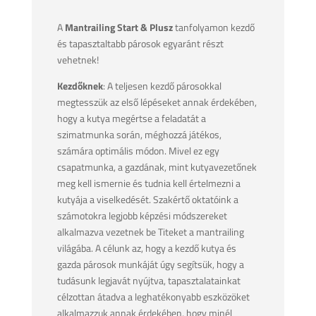
A
Mantrailing Start & Plusz
tanfolyamon kezdő
és tapasztaltabb párosok egyaránt részt
vehetnek!
Kezdőknek
: A teljesen kezdő párosokkal
megtesszük az első lépéseket annak érdekében,
hogy a kutya megértse a feladatát a
szimatmunka során, méghozzá játékos,
számára optimális módon. Mivel ez egy
csapatmunka, a gazdának, mint kutyavezetőnek
meg kell ismernie és tudnia kell értelmezni a
kutyája a viselkedését. Szakértő oktatóink a
számotokra legjobb képzési módszereket
alkalmazva vezetnek be Titeket a mantrailing
világába. A célunk az, hogy a kezdő kutya és
gazda párosok munkáját úgy segítsük, hogy a
tudásunk legjavát nyújtva, tapasztalatainkat
célzottan átadva a leghatékonyabb eszközöket
alkalmazzuk annak érdekében, hogy minél