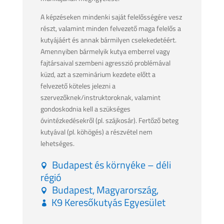
A képzéseken mindenki saját felelősségére vesz
részt, valamint minden felvezető maga felelős a
kutyájáért és annak bármilyen cselekedetéért.
Amennyiben bármelyik kutya emberrel vagy
fajtársaival szembeni agresszió problémával
küzd, azt a szeminárium kezdete előtt a
felvezető köteles jelezni a
szervezőknek/instruktoroknak, valamint
gondoskodnia kell a szükséges
óvintézkedésekről (pl. szájkosár). Fertőző beteg
kutyával (pl. köhögés) a részvétel nem
lehetséges.
Budapest és környéke – déli
régió
Budapest, Magyarország,
K9 Keresőkutyás Egyesület