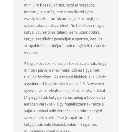
min. 5 m hosszú póráz), hozd el magaddal.
Amennyiben még nem rendelkezel ilyen
eszközökkel, a tanfolyam idejére biztosítjuk
számotokra a felszerelést. Ne feledkezz meg a
kutya ivóvízéről és táljáról sem. Számotokra
kutyavezetőként javasoljuk a sportos, laza, de
strapabíró és az időjárásnak megfelelő ruházatot
és cipőt.
A foglalkozások kis csoportokban zajlanak, hogy
minden párosra maximális időt és figyelmet
tudjunk fordítani. Az elméleti blokkok 1-1,5 órát,
a gyakorlati foglalkozások pedig 2,5-3 vesznek
igénybe, ahol felváltva dolgoztok a kutyáitokkal.
Míg egyikőtök kutyája keres, addig a többi eb az
autóban várakozik. Egy foglalkozásnak része a
saját kutyával való keresés, valamint a segéd
szerepének a betöltése (csapattársad
kutyájának való elbújás), valamint egymás
munkájának megfigyelése.