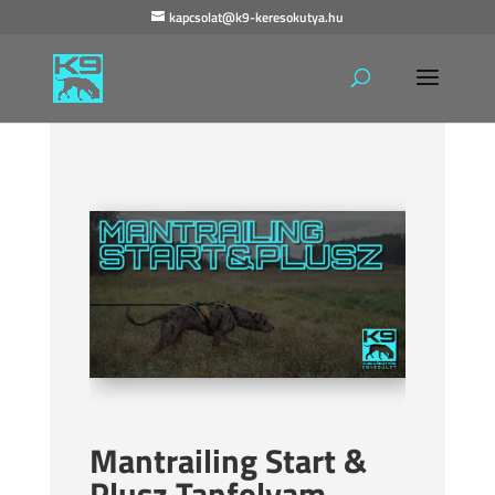
kapcsolat@k9-keresokutya.hu
Mantrailing Start &
Plusz Tanfolyam –