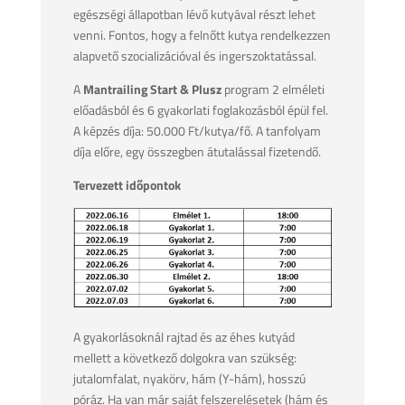
egészségi állapotban lévő kutyával részt lehet
venni. Fontos, hogy a felnőtt kutya rendelkezzen
alapvető szocializációval és ingerszoktatással.
A
Mantrailing Start & Plusz
program 2 elméleti
előadásból és 6 gyakorlati foglakozásból épül fel.
A képzés díja: 50.000 Ft/kutya/fő. A tanfolyam
díja előre, egy összegben átutalással fizetendő.
Tervezett időpontok
A gyakorlásoknál rajtad és az éhes kutyád
mellett a következő dolgokra van szükség:
jutalomfalat, nyakörv, hám (Y-hám), hosszú
póráz. Ha van már saját felszerelésetek (hám és