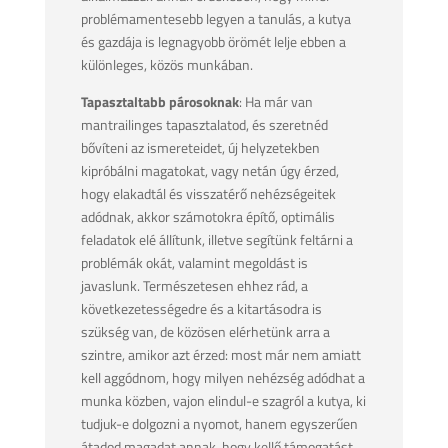
problémamentesebb legyen a tanulás, a kutya
és gazdája is legnagyobb örömét lelje ebben a
különleges, közös munkában.
Tapasztaltabb párosoknak
: Ha már van
mantrailinges tapasztalatod, és szeretnéd
bővíteni az ismereteidet, új helyzetekben
kipróbálni magatokat, vagy netán úgy érzed,
hogy elakadtál és visszatérő nehézségeitek
adódnak, akkor számotokra építő, optimális
feladatok elé állítunk, illetve segítünk feltárni a
problémák okát, valamint megoldást is
javaslunk. Természetesen ehhez rád, a
következetességedre és a kitartásodra is
szükség van, de közösen elérhetünk arra a
szintre, amikor azt érzed: most már nem amiatt
kell aggódnom, hogy milyen nehézség adódhat a
munka közben, vajon elindul-e szagról a kutya, ki
tudjuk-e dolgozni a nyomot, hanem egyszerűen
átadod magadat annak, hogy kellő támogatást