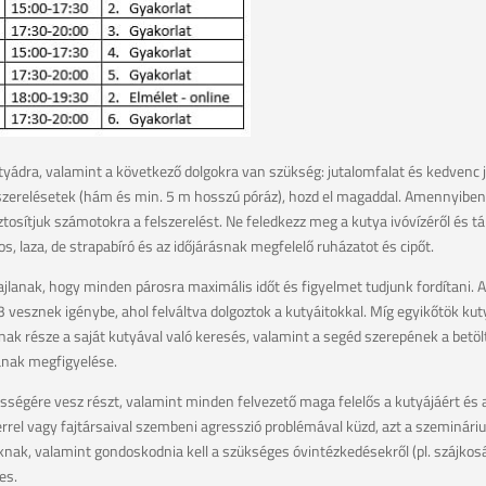
tyádra, valamint a következő dolgokra van szükség: jutalomfalat és kedvenc 
lszerelésetek (hám és min. 5 m hosszú póráz), hozd el magaddal. Amennyibe
ztosítjuk számotokra a felszerelést. Ne feledkezz meg a kutya ivóvízéről és t
s, laza, de strapabíró és az időjárásnak megfelelő ruházatot és cipőt.
jlanak, hogy minden párosra maximális időt és figyelmet tudjunk fordítani. Az
3 vesznek igénybe, ahol felváltva dolgoztok a kutyáitokkal. Míg egyikőtök kuty
nak része a saját kutyával való keresés, valamint a segéd szerepének a betö
ának megfigyelése.
sségére vesz részt, valamint minden felvezető maga felelős a kutyájáért és
l vagy fajtársaival szembeni agresszió problémával küzd, azt a szeminárium
nak, valamint gondoskodnia kell a szükséges óvintézkedésekről (pl. szájkosár
es.