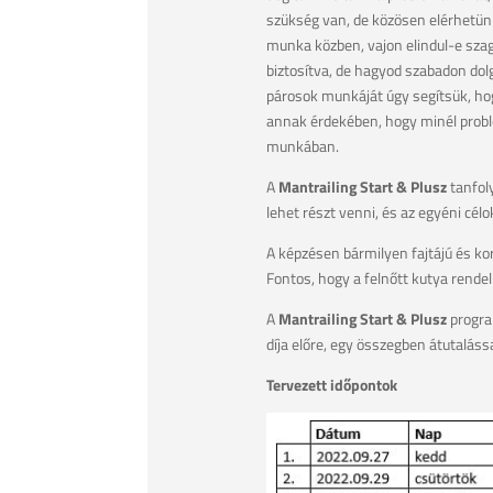
szükség van, de közösen elérhetün
munka közben, vajon elindul-e sza
biztosítva, de hagyod szabadon dolg
párosok munkáját úgy segítsük, hog
annak érdekében, hogy minél probl
munkában.
A
Mantrailing Start & Plusz
tanfol
lehet részt venni, és az egyéni cél
A képzésen bármilyen fajtájú és k
Fontos, hogy a felnőtt kutya rendel
A
Mantrailing Start & Plusz
program
díja előre, egy összegben átutalássa
Tervezett időpontok