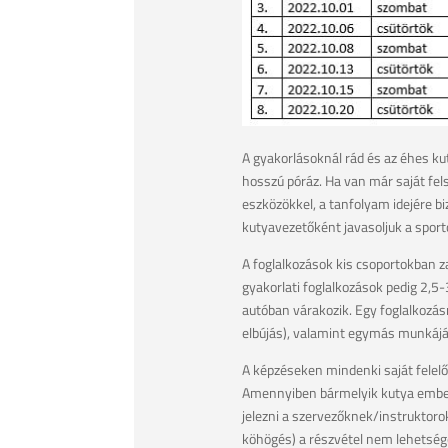
A gyakorlásoknál rád és az éhes ku
hosszú póráz. Ha van már saját fe
eszközökkel, a tanfolyam idejére bi
kutyavezetőként javasoljuk a sporto
A foglalkozások kis csoportokban za
gyakorlati foglalkozások pedig 2,5-
autóban várakozik. Egy foglalkozás
elbújás), valamint egymás munkáj
A képzéseken mindenki saját felelő
Amennyiben bármelyik kutya emberre
jelezni a szervezőknek/instruktorok
köhögés) a részvétel nem lehetség