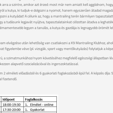
k arra a szintre, amikor azt érzed: most már nem amiatt kell aggódnom, hog
gról a kutya, ki tudjuk-e dolgozni a nyomot, hanem egyszerűen átadod magad
ozni a kutyádat! A célunk az, hogy a mantrailing terén bármilyen tapasztalat
y a tudásunk legjavát nyújtva, tapasztalatainkat célzottan átadva a legha
émamentesebb legyen a tanulás, a kutya és gazdája is legnagyobb örömét lel
yam elvégzése után lehetőség van csatlakozni a K9 Mantrailing Klubhoz, ah
okat figyelembe véve (pl. vizsgák, sport vagy mentőkutyázás) folytatjuk a képz
orú, a szimatmunkához/nyom követéséhez megfelelő egészségi állapotban lévő
kezzen alapvető szocializációval és ingerszoktatással.
 2 elméleti előadásból és 6 gyakorlati foglakozásból épül fel. A képzés díja:
l fizetendő.