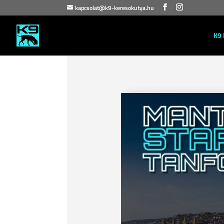
kapcsolat@k9-keresokutya.hu
K9 