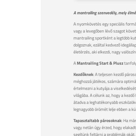
A mantrailing szenvedély, mely élmé
A nyomkövetés egy speciális formá
vagy a levegőben lévő szagot követ
mantrailing sportként a legtöbb ku
dolgoznak, ezáltal kedvező idegáll
életérzés, aki elkezdi, nagy valószí
A
Mantrailing Start & Plusz
tanfol
Kezdőknek
: A teljesen kezdő páro
méghozzá játékos, számára optimál
értelmezni a kutyája a viselkedésé
világába. A célunk az, hogy a kezd
átadva a leghatékonyabb eszközöke
legnagyobb örömét lelje ebben a k
Tapasztaltabb párosoknak
: Ha már
vagy netán úgy érzed, hogy elakadtá
segítünk feltárni a problémák okát