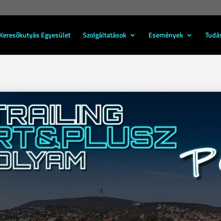
Keresőkutyás Egyesület
Szolgáltatások
Események
Tudá