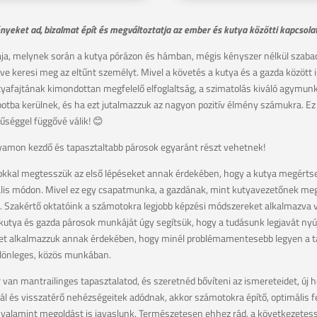
nyeket ad, bizalmat épít és megváltoztatja az ember és kutya közötti kapcsolat
ja, melynek során a kutya pórázon és hámban, mégis kényszer nélkül szabado
ve keresi meg az eltűnt személyt
. Mivel a követés a kutya és a gazda között
tyafajtának kimondottan megfelelő elfoglaltság, a szimatolás kiváló agymunka
apotba kerülnek, és ha ezt jutalmazzuk az nagyon pozitív élmény számukra. Ez
nűséggel függővé válik! 😊
yamon kezdő és tapasztaltabb párosok egyaránt részt vehetnek!
sokkal megtesszük az első lépéseket annak érdekében, hogy a kutya megérts
is módon. Mivel ez egy csapatmunka, a gazdának, mint kutyavezetőnek meg k
t. Szakértő oktatóink a számotokra legjobb képzési módszereket alkalmazva v
ő kutya és gazda párosok munkáját úgy segítsük, hogy a tudásunk legjavát nyúj
t alkalmazzuk annak érdekében, hogy minél problémamentesebb legyen a tan
ülönleges, közös munkában.
 van mantrailinges tapasztalatod, és szeretnéd bővíteni az ismereteidet, új 
l és visszatérő nehézségeitek adódnak, akkor számotokra építő, optimális fela
, valamint megoldást is javaslunk. Természetesen ehhez rád, a következetess