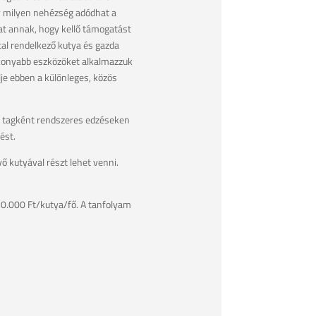
y milyen nehézség adódhat a
at annak, hogy kellő támogatást
tal rendelkező kutya és gazda
tékonyabb eszközöket alkalmazzuk
je ebben a különleges, közös
ol tagként rendszeres edzéseken
ést.
 kutyával részt lehet venni.
 50.000 Ft/kutya/fő. A tanfolyam