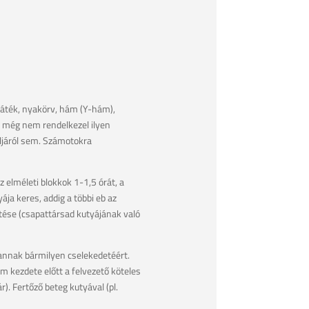
játék, nyakörv, hám (Y-hám),
n még nem rendelkezel ilyen
áljáról sem. Számotokra
 elméleti blokkok 1-1,5 órát, a
ája keres, addig a többi eb az
ltése (csapattársad kutyájának való
 annak bármilyen cselekedetéért.
 kezdete előtt a felvezető köteles
). Fertőző beteg kutyával (pl.