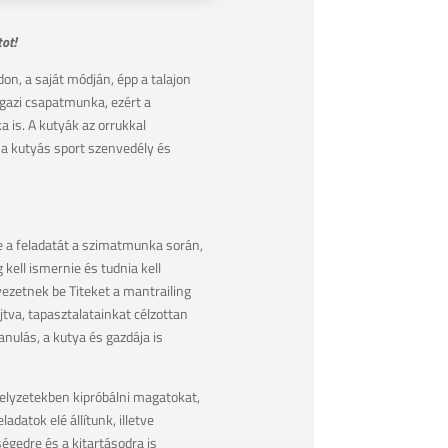
ot!
n, a saját módján, épp a talajon
 igazi csapatmunka, ezért a
 is. A kutyák az orrukkal
 a kutyás sport szenvedély és
e a feladatát a szimatmunka során,
ell ismernie és tudnia kell
ezetnek be Titeket a mantrailing
tva, tapasztalatainkat célzottan
ulás, a kutya és gazdája is
helyzetekben kipróbálni magatokat,
datok elé állítunk, illetve
égedre és a kitartásodra is