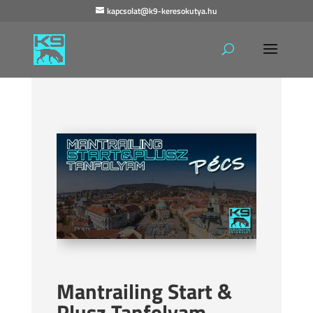
kapcsolat@k9-keresokutya.hu
Mantrailing Start &
Plusz Tanfolyam –