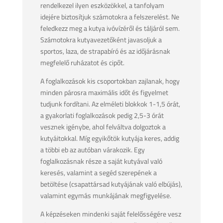
rendelkezel ilyen eszközökkel, a tanfolyam
idejére biztosítjuk számotokra a felszerelést. Ne
feledkezz meg a kutya ivóvízéről és táljáról sem.
Számotokra kutyavezetőként javasoljuk a
sportos, laza, de strapabíró és az időjárásnak
megfelelő ruházatot és cipőt.
A foglalkozások kis csoportokban zajlanak, hogy
minden párosra maximális időt és figyelmet
tudjunk fordítani. Az elméleti blokkok 1-1,5 órát,
a gyakorlati foglalkozások pedig 2,5-3 órát
vesznek igénybe, ahol felváltva dolgoztok a
kutyáitokkal. Míg egyikőtök kutyája keres, addig
a többi eb az autóban várakozik. Egy
foglalkozásnak része a saját kutyával való
keresés, valamint a segéd szerepének a
betöltése (csapattársad kutyájának való elbújás),
valamint egymás munkájának megfigyelése.
A képzéseken mindenki saját felelősségére vesz