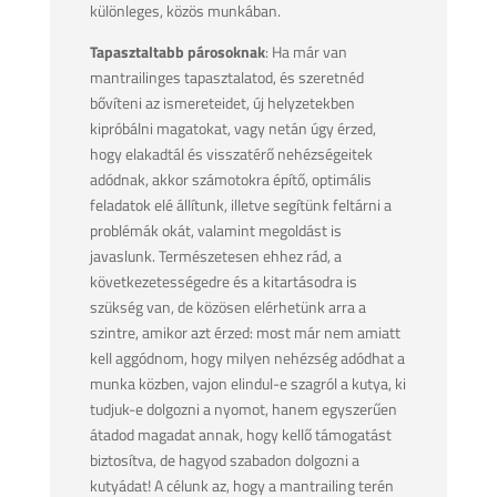
különleges, közös munkában.
Tapasztaltabb párosoknak
: Ha már van
mantrailinges tapasztalatod, és szeretnéd
bővíteni az ismereteidet, új helyzetekben
kipróbálni magatokat, vagy netán úgy érzed,
hogy elakadtál és visszatérő nehézségeitek
adódnak, akkor számotokra építő, optimális
feladatok elé állítunk, illetve segítünk feltárni a
problémák okát, valamint megoldást is
javaslunk. Természetesen ehhez rád, a
következetességedre és a kitartásodra is
szükség van, de közösen elérhetünk arra a
szintre, amikor azt érzed: most már nem amiatt
kell aggódnom, hogy milyen nehézség adódhat a
munka közben, vajon elindul-e szagról a kutya, ki
tudjuk-e dolgozni a nyomot, hanem egyszerűen
átadod magadat annak, hogy kellő támogatást
biztosítva, de hagyod szabadon dolgozni a
kutyádat! A célunk az, hogy a mantrailing terén