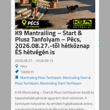
Plusz Tanfolyam – Budapest
– Déli Régió, hétköznapi
időpontok 2026.09.11-től
2026.09.11.
Budapest és környéke – déli régió
K9
80.000 Ft
Pl
Mantrailing Plusz Tanfolyam
,
Mantrailing Start &
p
20
Plusz Tanfolyam
,
Mantrailing Start! Tanfolyam
ÉS
A K9 Mantrailing – Start & Plusz tanfolyamon kezdő és 
tapasztaltabb párosok egyaránt részt vehetnek. A 
2026
tanfolyam helyszínei: Az első elméleti foglalkozás on-
P
line Googel Meet-en keresztül a második elméleti 
7
foglalkozás egyénileg videós segédanyaggal...
 &
M
Plus
Bővebben...
ő és 
A K9
tapa
ne, 
tanfo
a gy