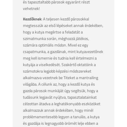
és tapasztaltabb párosok egyaránt részt
vehetnek!
Kezdőknek
: A teljesen kezdő párosokkal
megtesszük az első lépéseket annak érdekében,
hogy a kutya megértse a feladatát a
szimatmunka során, méghozzá játékos,
számára optimális módon. Mivel ez egy
csapatmunka, a gazdának, mint kutyavezetőnek
meg kell ismernie és tudnia kell értelmezni a
kutyája a viselkedését. Szakértő oktatóink a
számotokra legjobb képzési módszereket
alkalmazva vezetnek be Titeket a mantrailing
világába. A célunk az, hogy a kezdő kutya és
gazda párosok munkáját úgy segítsük, hogy a
tudásunk legjavát nyújtva, tapasztalatainkat
célzottan átadva a leghatékonyabb eszközöket
alkalmazzuk annak érdekében, hogy minél
problémamentesebb legyen a tanulás, a kutya
és gazdája is legnagyobb örömét lelje ebben a