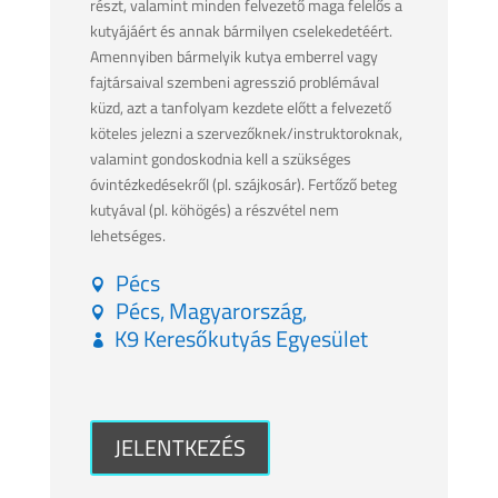
részt, valamint minden felvezető maga felelős a
kutyájáért és annak bármilyen cselekedetéért.
Amennyiben bármelyik kutya emberrel vagy
fajtársaival szembeni agresszió problémával
küzd, azt a tanfolyam kezdete előtt a felvezető
köteles jelezni a szervezőknek/instruktoroknak,
valamint gondoskodnia kell a szükséges
óvintézkedésekről (pl. szájkosár). Fertőző beteg
kutyával (pl. köhögés) a részvétel nem
lehetséges.
Pécs
Pécs, Magyarország,
K9 Keresőkutyás Egyesület
JELENTKEZÉS