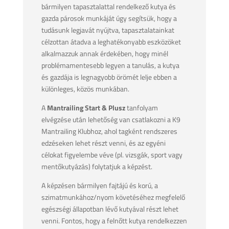
bármilyen tapasztalattal rendelkező kutya és
gazda párosok munkáját úgy segítsük, hogy a
tudásunk legjavát nyújtva, tapasztalatainkat
célzottan átadva a leghatékonyabb eszközöket
alkalmazzuk annak érdekében, hogy minél
problémamentesebb legyen a tanulás, a kutya
és gazdája is legnagyobb örömét lelje ebben a
különleges, közös munkában.
A
Mantrailing Start & Plusz
tanfolyam
elvégzése után lehetőség van csatlakozni a K9
Mantrailing Klubhoz, ahol tagként rendszeres
edzéseken lehet részt venni, és az egyéni
célokat figyelembe véve (pl. vizsgák, sport vagy
mentőkutyázás) folytatjuk a képzést.
A képzésen bármilyen fajtájú és korú, a
szimatmunkához/nyom követéséhez megfelelő
egészségi állapotban lévő kutyával részt lehet
venni. Fontos, hogy a felnőtt kutya rendelkezzen