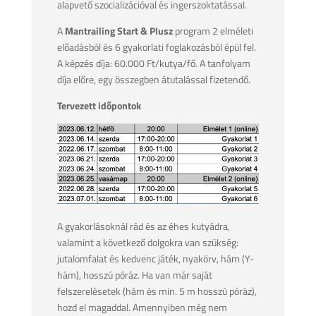
alapvető szocializációval és ingerszoktatással.
A
Mantrailing Start & Plusz
program 2 elméleti
előadásból és 6 gyakorlati foglakozásból épül fel.
A képzés díja: 60.000 Ft/kutya/fő. A tanfolyam
díja előre, egy összegben átutalással fizetendő.
Tervezett időpontok
A gyakorlásoknál rád és az éhes kutyádra,
valamint a következő dolgokra van szükség:
jutalomfalat és kedvenc játék, nyakörv, hám (Y-
hám), hosszú póráz. Ha van már saját
felszerelésetek (hám és min. 5 m hosszú póráz),
hozd el magaddal. Amennyiben még nem