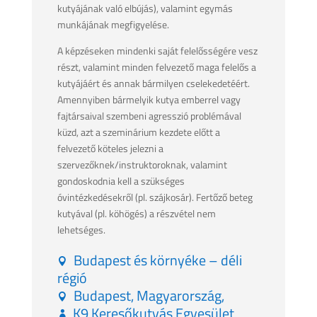
kutyájának való elbújás), valamint egymás
munkájának megfigyelése.
A képzéseken mindenki saját felelősségére vesz
részt, valamint minden felvezető maga felelős a
kutyájáért és annak bármilyen cselekedetéért.
Amennyiben bármelyik kutya emberrel vagy
fajtársaival szembeni agresszió problémával
küzd, azt a szeminárium kezdete előtt a
felvezető köteles jelezni a
szervezőknek/instruktoroknak, valamint
gondoskodnia kell a szükséges
óvintézkedésekről (pl. szájkosár). Fertőző beteg
kutyával (pl. köhögés) a részvétel nem
lehetséges.
Budapest és környéke – déli
régió
Budapest, Magyarország,
K9 Keresőkutyás Egyesület