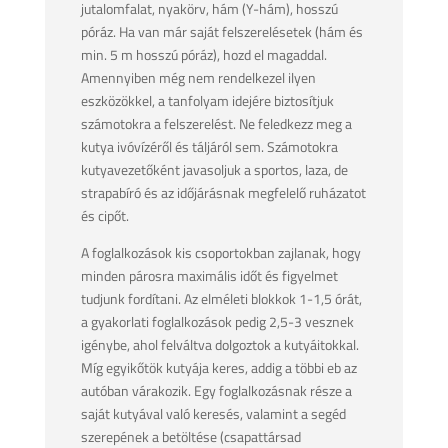
jutalomfalat, nyakörv, hám (Y-hám), hosszú
póráz. Ha van már saját felszerelésetek (hám és
min. 5 m hosszú póráz), hozd el magaddal.
Amennyiben még nem rendelkezel ilyen
eszközökkel, a tanfolyam idejére biztosítjuk
számotokra a felszerelést. Ne feledkezz meg a
kutya ivóvízéről és táljáról sem. Számotokra
kutyavezetőként javasoljuk a sportos, laza, de
strapabíró és az időjárásnak megfelelő ruházatot
és cipőt.
A foglalkozások kis csoportokban zajlanak, hogy
minden párosra maximális időt és figyelmet
tudjunk fordítani. Az elméleti blokkok 1-1,5 órát,
a gyakorlati foglalkozások pedig 2,5-3 vesznek
igénybe, ahol felváltva dolgoztok a kutyáitokkal.
Míg egyikőtök kutyája keres, addig a többi eb az
autóban várakozik. Egy foglalkozásnak része a
saját kutyával való keresés, valamint a segéd
szerepének a betöltése (csapattársad