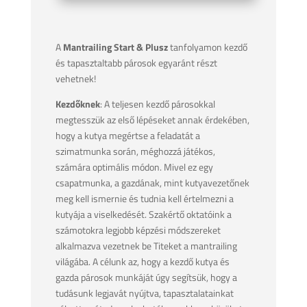
A
Mantrailing Start & Plusz
tanfolyamon kezdő
és tapasztaltabb párosok egyaránt részt
vehetnek!
Kezdőknek
: A teljesen kezdő párosokkal
megtesszük az első lépéseket annak érdekében,
hogy a kutya megértse a feladatát a
szimatmunka során, méghozzá játékos,
számára optimális módon. Mivel ez egy
csapatmunka, a gazdának, mint kutyavezetőnek
meg kell ismernie és tudnia kell értelmezni a
kutyája a viselkedését. Szakértő oktatóink a
számotokra legjobb képzési módszereket
alkalmazva vezetnek be Titeket a mantrailing
világába. A célunk az, hogy a kezdő kutya és
gazda párosok munkáját úgy segítsük, hogy a
tudásunk legjavát nyújtva, tapasztalatainkat