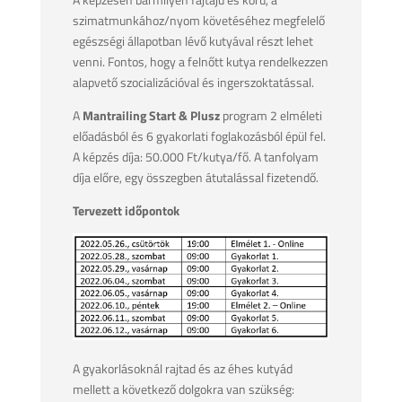
szimatmunkához/nyom követéséhez megfelelő
egészségi állapotban lévő kutyával részt lehet
venni. Fontos, hogy a felnőtt kutya rendelkezzen
alapvető szocializációval és ingerszoktatással.
A
Mantrailing Start & Plusz
program 2 elméleti
előadásból és 6 gyakorlati foglakozásból épül fel.
A képzés díja: 50.000 Ft/kutya/fő. A tanfolyam
díja előre, egy összegben átutalással fizetendő.
Tervezett időpontok
A gyakorlásoknál rajtad és az éhes kutyád
mellett a következő dolgokra van szükség: