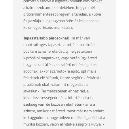
célzottan átadva a leghatékonyabb eszközöket
alkalmazzuk annak érdekében, hogy minél
problémamentesebb legyen a tanulás, a kutya
és gazdája is legnagyobb örömét lelje ebben a
különleges, közös munkában.
Tapasztaltabb párosoknak
: Ha már van
mantrailinges tapasztalatod, és szeretnéd
bővíteni az ismereteidet, új helyzetekben
kipróbálni magatokat, vagy netán úgy érzed,
hogy elakadtál és visszatérő nehézségeitek
adódnak, akkor számotokra építő, optimális
feladatok elé állítunk, illetve segítünk feltárni a
problémák okát, valamint megoldást is
javaslunk. Természetesen ehhez rád, a
következetességedre és a kitartásodra is
szükség van, de közösen elérhetünk arra a
szintre, amikor azt érzed: most már nem amiatt
kell aggódnom, hogy milyen nehézség adódhat a
munka közben, vajon elindul-e szagról a kutya, ki