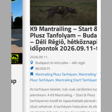
K9 Mantrailing – Start &
Plusz Tanfolyam – Budapest
– Déli Régió, hétköznapi
időpontok 2026.09.11-től
2026.09.11.
Budapest és környéke – déli régió
K9
80.000 Ft
Pl
Mantrailing Plusz Tanfolyam
,
Mantrailing Start &
p
20
Plusz Tanfolyam
,
Mantrailing Start! Tanfolyam
ÉS
Az tanfolyam betelet, már csak várólistára tudtok 
jelentkezni. A K9 Mantrailing – Start & Plusz 
2026
tanfolyamon kezdő és tapasztaltabb párosok egyaránt 
P
részt vehetnek. A tanfolyam helyszínei: Az első 
7