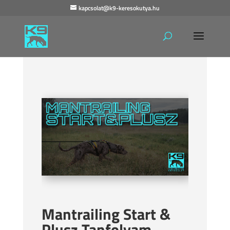
kapcsolat@k9-keresokutya.hu
Mantrailing Start &
Plusz Tanfolyam –