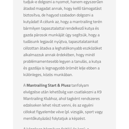
tudjuk-e dolgozni a nyomot, hanem egyszerűen
átadod magadat annak, hogy kellő támogatást
biztosítva, de hagyod szabadon dolgozni a
kutyádat! A célunk az, hogy a mantrailing terén
bármilyen tapasztalattal rendelkező kutya és
gazda párosok munkáját úgy segítsük, hogy a
tudásunk legjavát nyújtva, tapasztalatainkat
célzottan átadva a leghatékonyabb eszközöket
alkalmazzuk annak érdekében, hogy minél
problémamentesebb legyen a tanulás, a kutya
és gazdája is legnagyobb örömét lelje ebben a
különleges, közös munkában.
A
Mantrailing Start & Plusz
tanfolyam
elvégzése után lehetőség van csatlakozni a K9
Mantrailing Klubhoz, ahol tagként rendszeres
edzéseken lehet részt venni, és az egyéni
célokat figyelembe véve (pl. vizsgák, sport vagy
mentőkutyázás) folytatjuk a képzést.
A képzésen bármilyen fajtájú és korú, a