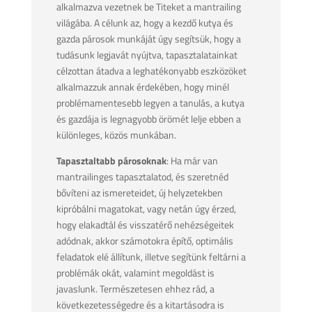
alkalmazva vezetnek be Titeket a mantrailing
világába. A célunk az, hogy a kezdő kutya és
gazda párosok munkáját úgy segítsük, hogy a
tudásunk legjavát nyújtva, tapasztalatainkat
célzottan átadva a leghatékonyabb eszközöket
alkalmazzuk annak érdekében, hogy minél
problémamentesebb legyen a tanulás, a kutya
és gazdája is legnagyobb örömét lelje ebben a
különleges, közös munkában.
Tapasztaltabb párosoknak
: Ha már van
mantrailinges tapasztalatod, és szeretnéd
bővíteni az ismereteidet, új helyzetekben
kipróbálni magatokat, vagy netán úgy érzed,
hogy elakadtál és visszatérő nehézségeitek
adódnak, akkor számotokra építő, optimális
feladatok elé állítunk, illetve segítünk feltárni a
problémák okát, valamint megoldást is
javaslunk. Természetesen ehhez rád, a
következetességedre és a kitartásodra is