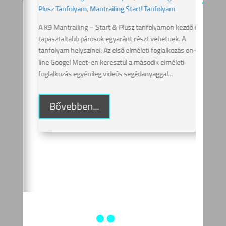
p
20
Plusz Tanfolyam
,
Mantrailing Start! Tanfolyam
ÉS
A K9 Mantrailing – Start & Plusz tanfolyamon kezdő és 
tapasztaltabb párosok egyaránt részt vehetnek. A 
2026
tanfolyam helyszínei: Az első elméleti foglalkozás on-
P
line Googel Meet-en keresztül a második elméleti 
7
foglalkozás egyénileg videós segédanyaggal...
 &
M
Plus
Bővebben...
ő és 
A K9
tapa
ne, 
tanfo
a gy
leszn