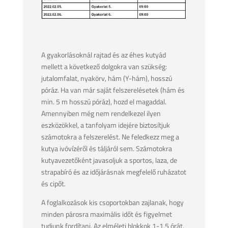
A gyakorlásoknál rajtad és az éhes kutyád
mellett a következő dolgokra van szükség:
jutalomfalat, nyakörv, hám (Y-hám), hosszú
póráz. Ha van már saját felszerelésetek (hám és
min. 5 m hosszú póráz), hozd el magaddal.
Amennyiben még nem rendelkezel ilyen
eszközökkel, a tanfolyam idejére biztosítjuk
számotokra a felszerelést. Ne feledkezz meg a
kutya ivóvízéről és táljáról sem. Számotokra
kutyavezetőként javasoljuk a sportos, laza, de
strapabíró és az időjárásnak megfelelő ruházatot
és cipőt.
A foglalkozások kis csoportokban zajlanak, hogy
minden párosra maximális időt és figyelmet
tudjunk fordítani. Az elméleti blokkok 1-1,5 órát,