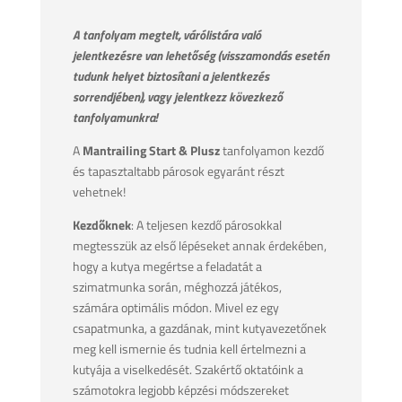
A tanfolyam megtelt, várólistára való
jelentkezésre van lehetőség (visszamondás esetén
tudunk helyet biztosítani a jelentkezés
sorrendjében), vagy jelentkezz kövezkező
tanfolyamunkra!
A
Mantrailing Start & Plusz
tanfolyamon kezdő
és tapasztaltabb párosok egyaránt részt
vehetnek!
Kezdőknek
: A teljesen kezdő párosokkal
megtesszük az első lépéseket annak érdekében,
hogy a kutya megértse a feladatát a
szimatmunka során, méghozzá játékos,
számára optimális módon. Mivel ez egy
csapatmunka, a gazdának, mint kutyavezetőnek
meg kell ismernie és tudnia kell értelmezni a
kutyája a viselkedését. Szakértő oktatóink a
számotokra legjobb képzési módszereket