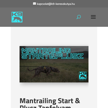
kapcsolat@k9-keresokutya.hu
Mantrailing Start &
Plusz Tanfolyam –