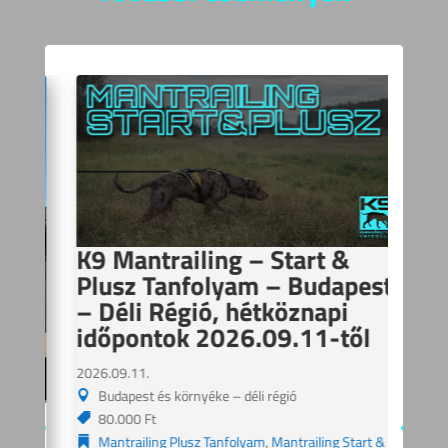
K9 Mantrailing – Start &
Plusz Tanfolyam – Budapest
– Déli Régió, hétköznapi
időpontok 2026.09.11-től
2026.09.11.
Budapest és környéke – déli régió
K9
80.000 Ft
Pl
Mantrailing Plusz Tanfolyam
,
Mantrailing Start &