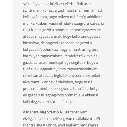
szükség van, de közösen elérhetünk arra a
szintre, amikor azt érzed: most már nem amiatt
kell aggódnom, hogy milyen nehézség adódhat a
munka közben, vajon elindul-e szagról a kutya, ki
tudjuk-e dolgozni a nyomot, hanem egyszerűen
átadod magadat annak, hogy kellő támogatást
biztosítva, de hagyod szabadon dolgozni a
kutyádat! A célunk az, hogy a mantrailing terén
bármilyen tapasztalattal rendelkező kutya és
gazda párosok munkáját úgy segítsük, hogy a
tudásunk legjavát nyújtva, tapasztalatainkat
célzottan átadva a leghatékonyabb eszközöket
alkalmazzuk annak érdekében, hogy minél
problémamentesebb legyen a tanulás, a kutya
és gazdája is legnagyobb örömét lelje ebben a
különleges, közös munkában.
A
Mantrailing Start & Plusz
tanfolyam
elvégzése után lehetőség van csatlakozni a K9
Mantrailing Klubhoz, ahol tagként rendszeres