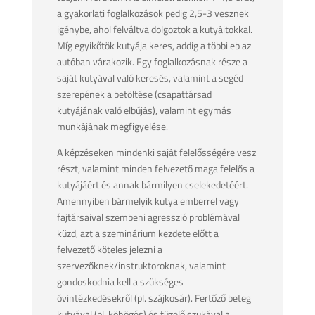
a gyakorlati foglalkozások pedig 2,5-3 vesznek
igénybe, ahol felváltva dolgoztok a kutyáitokkal.
Míg egyikőtök kutyája keres, addig a többi eb az
autóban várakozik. Egy foglalkozásnak része a
saját kutyával való keresés, valamint a segéd
szerepének a betöltése (csapattársad
kutyájának való elbújás), valamint egymás
munkájának megfigyelése.
A képzéseken mindenki saját felelősségére vesz
részt, valamint minden felvezető maga felelős a
kutyájáért és annak bármilyen cselekedetéért.
Amennyiben bármelyik kutya emberrel vagy
fajtársaival szembeni agresszió problémával
küzd, azt a szeminárium kezdete előtt a
felvezető köteles jelezni a
szervezőknek/instruktoroknak, valamint
gondoskodnia kell a szükséges
óvintézkedésekről (pl. szájkosár). Fertőző beteg
kutyával (pl. köhögés) és tüzelő szukával a