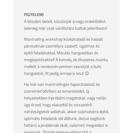
FIGYELEM!
A létszám betelt, köszönjük a nagy érdeklődést.
Jelenleg már csak várólistára tudtok jelentkezni!
Mantrailing workshop középhaladó és haladó
párosoknak személyre szabott, izgalmas és
építő feladatokkal, Mikulás hangulatban és
meglepetésekkel! A komoly, de élvezetes munka
mellett a rendezvényeinken szeretjük a bulis
hangulatot, itt pedig ünnepi is lesz! 😉
Ha már van mantrailinges tapasztalatod, és
szeretnéd bővíteni az ismereteidet, új
helyzetekben kipróbálni magatokat, vagy netán
úgy érzed, hogy elakadtál és visszatérő
nehézségeitek adódnak, akkor számotokra építő,
optimális feladatok elé állítunk, illetve segítünk
feltárni a problémák okát, valamint megoldást is
javaslunk. Természetesen ehhez rád, a