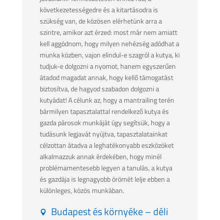
következetességedre és a kitartásodra is
szükség van, de közösen elérhetünk arra a
szintre, amikor azt érzed: most már nem amiatt
kell aggódnom, hogy milyen nehézség adódhat a
munka közben, vajon elindul-e szagról a kutya, ki
tudjuk-e dolgozni a nyomot, hanem egyszerűen
átadod magadat annak, hogy kellő támogatást
biztosítva, de hagyod szabadon dolgozni a
kutyádat! A célunk az, hogy a mantrailing terén
bármilyen tapasztalattal rendelkező kutya és
gazda párosok munkáját úgy segítsük, hogy a
tudásunk legjavát nyújtva, tapasztalatainkat
célzottan átadva a leghatékonyabb eszközöket
alkalmazzuk annak érdekében, hogy minél
problémamentesebb legyen a tanulás, a kutya
és gazdája is legnagyobb örömét lelje ebben a
különleges, közös munkában.
Budapest és környéke – déli