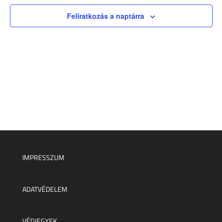
Feliratkozás a naptárra
IMPRESSZUM
ADATVÉDELEM
VÉDJEGYEK