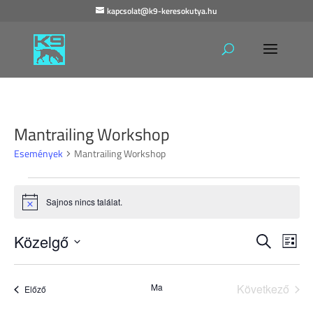
kapcsolat@k9-keresokutya.hu
Mantrailing Workshop
Események
Mantrailing Workshop
Események
Sajnos nincs találat.
Notice
Esemén
Es
Közelgő
Keresett
Lista
néz
keresés
kifejezés
Dátum
nav
és
kiválasztása.
nézet
Ma
Következő
Események
Előző
Esemény
választ