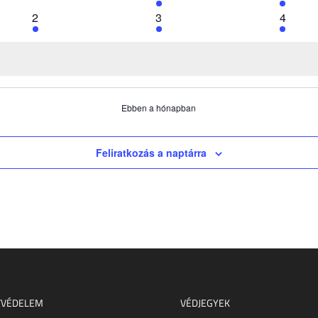
események
esemény
esemén
1
1
1
2
3
4
esemény
esemény
esemé
Ebben a hónapban
Feliratkozás a naptárra
TVÉDELEM
VÉDJEGYEK