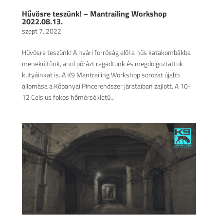
Hűvösre teszünk! – Mantrailing Workshop
2022.08.13.
szept 7, 2022
Hűvösre teszünk! A nyári forróság elől a hűs katakombákba
menekültünk, ahol pórázt ragadtunk és megdolgoztattuk
kutyáinkat is. A K9 Mantrailing Workshop sorozat újabb
állomása a Kőbányai Pincerendszer járataiban zajlott. A 10-
12 Celsius fokos hőmérsékletű...