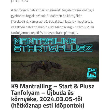
júl 31, 2024
A tanfolyam helyszínei: Az elméleti foglalkozások online, a
gyakorlati foglalkozások Budaörsön és környékén
(Törökbálint, Kamaraerdő, Budakeszi) lesznek megtartva,
váltakozó helyszíneken.* A K9 Mantrailing – Start & Plusz
tanfolyamon kezdő és tapasztaltabb párosok...
K9 Mantrailing – Start & Plusz
Tanfolyam – Újbuda és
környéke, 2024.03.05-től
(hétköznap esti időpontok)