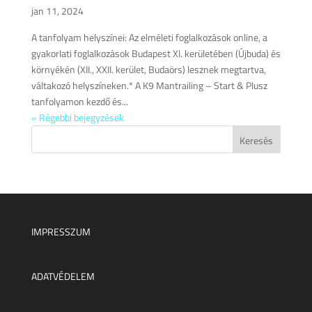
jan 11, 2024
A tanfolyam helyszínei: Az elméleti foglalkozások online, a
gyakorlati foglalkozások Budapest XI. kerületében (Újbuda) és
környékén (XII., XXII. kerület, Budaörs) lesznek megtartva,
váltakozó helyszíneken.* A K9 Mantrailing – Start & Plusz
tanfolyamon kezdő és...
« Régebbi bejegyzések
IMPRESSZUM
ADATVÉDELEM