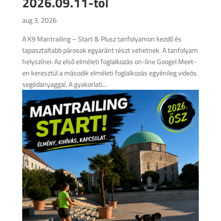
2026.09.11-től
aug 3, 2026
A K9 Mantrailing – Start & Plusz tanfolyamon kezdő és
tapasztaltabb párosok egyaránt részt vehetnek. A tanfolyam
helyszínei: Az első elméleti foglalkozás on-line Googel Meet-
en keresztül a második elméleti foglalkozás egyénileg videós
segédanyaggal. A gyakorlati...