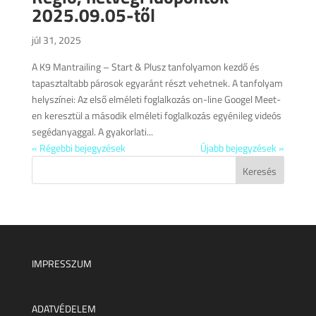
2025.09.05-től
júl 31, 2025
A K9 Mantrailing – Start & Plusz tanfolyamon kezdő és
tapasztaltabb párosok egyaránt részt vehetnek. A tanfolyam
helyszínei: Az első elméleti foglalkozás on-line Googel Meet-
en keresztül a második elméleti foglalkozás egyénileg videós
segédanyaggal. A gyakorlati...
« Régebbi bejegyzések
Újabb bejegyzések »
IMPRESSZUM
ADATVÉDELEM