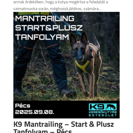
annak érdekében, hogy a kutya megértse a feladatát a
szimatmunka során, méghozzá játékos, számára...
K9 Mantrailing – Start & Plusz
Tanfolyam – Pécs,