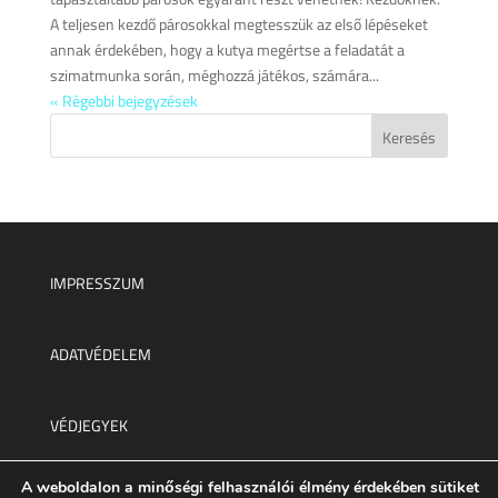
A teljesen kezdő párosokkal megtesszük az első lépéseket
annak érdekében, hogy a kutya megértse a feladatát a
szimatmunka során, méghozzá játékos, számára...
« Régebbi bejegyzések
IMPRESSZUM
ADATVÉDELEM
VÉDJEGYEK
A weboldalon a minőségi felhasználói élmény érdekében sütiket
Minden jog fenntartva © 2025.